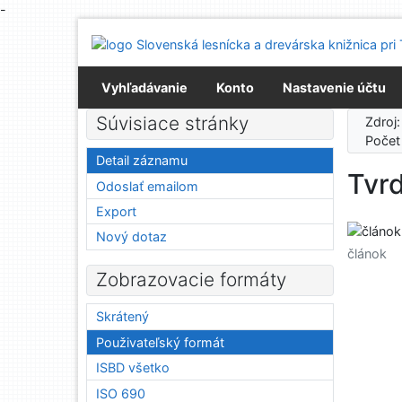
-
Prejsť na obsah
Prejsť na menu
Prehlásenie o webovej prístupnosti
Vyhľadávanie
Konto
Nastavenie účtu
Súvisiace stránky
Zdroj
Počet
Detail záznamu
Tvrd
Odoslať emailom
Export
Nový dotaz
článok
Zobrazovacie formáty
Skrátený
Použivateľský formát
ISBD všetko
ISO 690