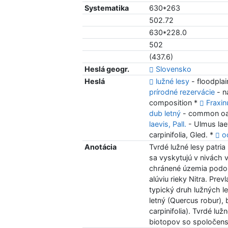
Systematika
630*263
502.72
630*228.0
502
(437.6)
Heslá geogr.
Slovensko
Heslá
lužné lesy
- floodplai
prírodné rezervácie
- n
composition *
Fraxin
dub letný
- common oak
laevis, Pall.
- Ulmus laev
carpinifolia, Gled. *
o
Anotácia
Tvrdé lužné lesy patr
sa vyskytujú v nivách v
chránené územia podob
alúviu rieky Nitra. Pr
typický druh lužných le
letný (Quercus robur), 
carpinifolia). Tvrdé l
biotopov so spoločen