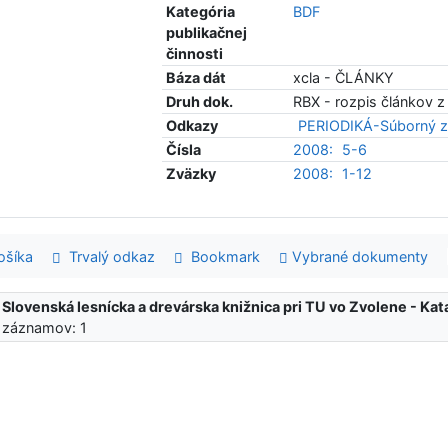
Kategória
BDF
publikačnej
činnosti
Báza dát
xcla - ČLÁNKY
Druh dok.
RBX - rozpis článkov z
Odkazy
PERIODIKÁ-Súborný z
Čísla
2008:
5-6
Zväzky
2008:
1-12
šíka
Trvalý odkaz
Bookmark
Vybrané dokumenty
:
Slovenská lesnícka a drevárska knižnica pri TU vo Zvolene - K
 záznamov: 1