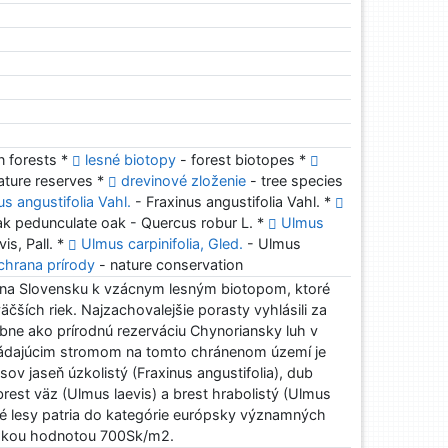
n forests *
lesné biotopy
- forest biotopes *
ature reserves *
drevinové zloženie
- tree species
us angustifolia Vahl.
- Fraxinus angustifolia Vahl. *
 pedunculate oak - Quercus robur L. *
Ulmus
is, Pall. *
Ulmus carpinifolia, Gled.
- Ulmus
chrana prírody
- nature conservation
ia na Slovensku k vzácnym lesným biotopom, ktoré
äčších riek. Najzachovalejšie porasty vyhlásili za
ne ako prírodnú rezerváciu Chynoriansky luh v
evládajúcim stromom na tomto chránenom území je
sov jaseň úzkolistý (Fraxinus angustifolia), dub
brest väz (Ulmus laevis) a brest hrabolistý (Ulmus
užné lesy patria do kategórie európsky významných
skou hodnotou 700Sk/m2.