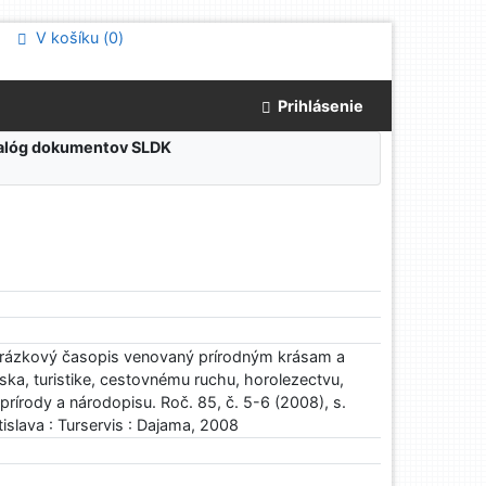
V košíku (
0
)
Prihlásenie
atalóg dokumentov SLDK
brázkový časopis venovaný prírodným krásam a
ka, turistike, cestovnému ruchu, horolezectvu,
prírody a národopisu. Roč. 85, č. 5-6 (2008), s.
tislava : Turservis : Dajama, 2008