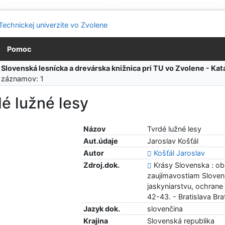
Pomoc
:
Slovenská lesnícka a drevárska knižnica pri TU vo Zvolene - K
 záznamov: 1
é lužné lesy
Názov
Tvrdé lužné lesy
Aut.údaje
Jaroslav Košťál
Autor
Košťál Jaroslav
Zdroj.dok.
Krásy Slovenska : o
zaujímavostiam Slovens
jaskyniarstvu, ochrane 
42-43. - Bratislava Bra
Jazyk dok.
slovenčina
Krajina
Slovenská republika