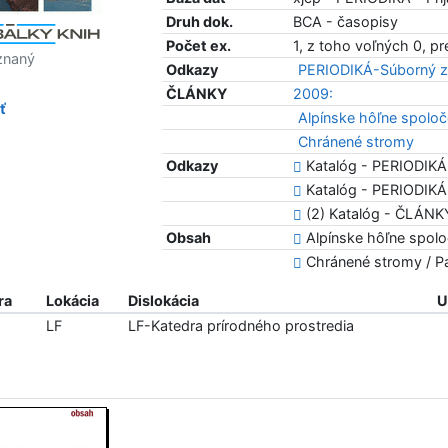
Druh dok.
BCA - časopisy
Počet ex.
1, z toho voľných 0, p
znaný
Odkazy
PERIODIKÁ-Súborný z
ČLÁNKY
2009:
ť
Alpínske hôľne spoloč
Chránené stromy
Odkazy
Katalóg - PERIODIKÁ
Katalóg - PERIODIKÁ 
(2) Katalóg - ČLÁNK
Obsah
Alpínske hôľne spoloč
Chránené stromy / Pav
ra
Lokácia
Dislokácia
U
LF
LF-Katedra prírodného prostredia