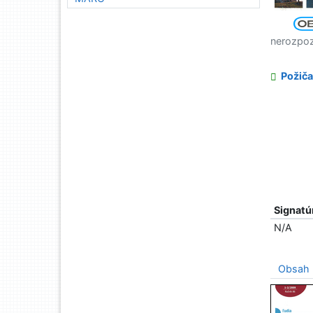
nerozpo
Požiča
Signatú
N/A
Obsah