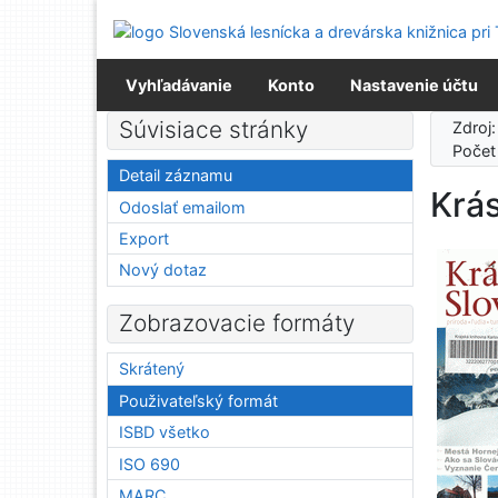
Prejsť na obsah
Prejsť na menu
Prehlásenie o webovej prístupnosti
Vyhľadávanie
Konto
Nastavenie účtu
Súvisiace stránky
Zdroj
Počet
Detail záznamu
Krá
Odoslať emailom
Export
Nový dotaz
Zobrazovacie formáty
Skrátený
Použivateľský formát
ISBD všetko
ISO 690
MARC