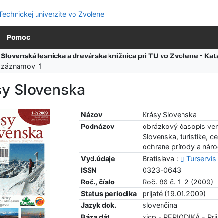
Pomoc
:
Slovenská lesnícka a drevárska knižnica pri TU vo Zvolene - K
 záznamov: 1
sy Slovenska
Názov
Krásy Slovenska
Podnázov
obrázkový časopis ve
Slovenska, turistike, 
ochrane prírody a nár
Vyd.údaje
Bratislava :
Turservis
ISSN
0323-0643
Roč., číslo
Roč. 86 č. 1-2 (2009)
Status periodika
prijaté (19.01.2009)
Jazyk dok.
slovenčina
Báza dát
xjcp - PERIODIKÁ - Prij