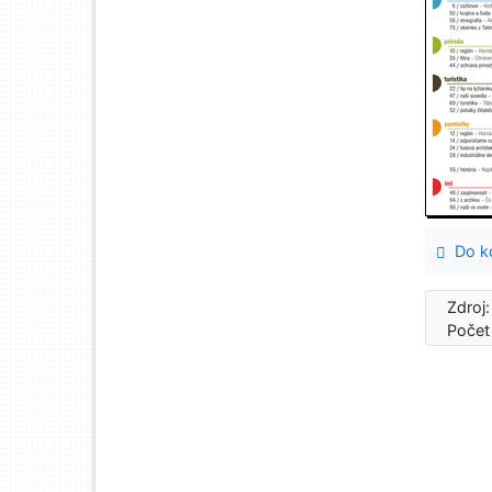
Do ko
Zdroj
Počet