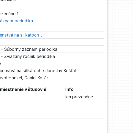
rezenčne 1
áznam periodika
enstvá na silikátoch
,
 - Súborný záznam periodika
- Zviazaný ročník periodika
Y
enstvá na silikátoch / Jaroslav Košťál
ol Hanzel, Daniel Kollár
miestnenie v študovni
Info
len prezenčne