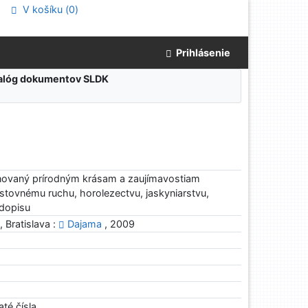
V košíku (
0
)
Prihlásenie
atalóg dokumentov SLDK
novaný prírodným krásam a zaujímavostiam
cestovnému ruchu, horolezectvu, jaskyniarstvu,
odopisu
, Bratislava :
Dajama
, 2009
até čísla