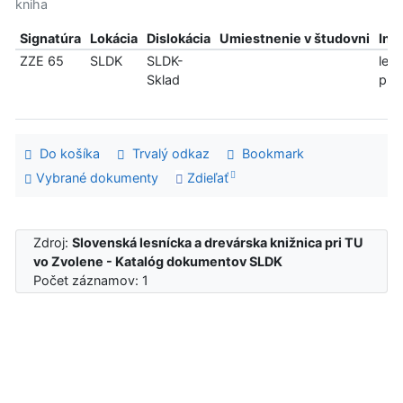
kniha
Signatúra
Lokácia
Dislokácia
Umiestnenie v študovni
Inf
ZZE 65
SLDK
SLDK-
len
Sklad
pre
Do košíka
Trvalý odkaz
Bookmark
Vybrané dokumenty
Zdieľať
Zdroj:
Slovenská lesnícka a drevárska knižnica pri TU
vo Zvolene - Katalóg dokumentov SLDK
Počet záznamov: 1