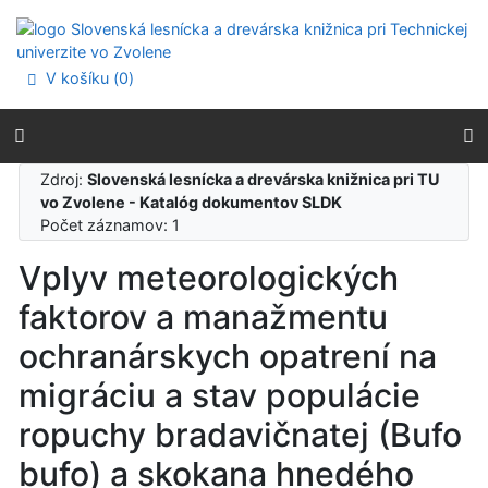
Prejsť na obsah
Prejsť na menu
Prehlásenie o webovej prístupnosti
V košíku (
0
)
Zdroj:
Slovenská lesnícka a drevárska knižnica pri TU
vo Zvolene - Katalóg dokumentov SLDK
Počet záznamov: 1
Vplyv meteorologických
faktorov a manažmentu
ochranárskych opatrení na
migráciu a stav populácie
ropuchy bradavičnatej (Bufo
bufo) a skokana hnedého