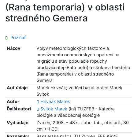
(Rana temporaria) v oblasti
stredného Gemera
Požičať
Názov
Vplyv meteorologických faktorov a
manažmentu ochranárskych opatrení na
migráciu a stav populácie ropuchy
bradavičnatej (Bufo bufo) a skokana hnedého
(Rana temporaria) v oblasti stredného
Gemera
Aut.údaje
Marek Hrivňák; vedúci bakal. práce Marek
Svitok
Autor
Hrivňák Marek
Ďalší autori
Svitok Marek
(Iní) TUZFEB - Katedra
biológie a všeobecnej ekológie
Vyd.údaje
Zvolen, 2008. - 48 s. : obr., tab., obr. príl., 30
cm + 1 CD
Poznámky
Bakalárska práca, TU Zvolen, FEE KBVE.