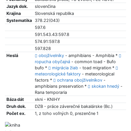
Jazyk dok.
slovenčina
Krajina
Slovenská republika
Systematika
378.22(043)
597.6
591.543.43:597.8
574.91:597.8
597.828
Heslá
obojživelníky
- amphibians - Amphibia *
ropucha obyčajná
- common toad - Bufo
bufo *
migrácia žiab
- toad migration *
meteorologické faktory
- meteorological
factors *
ochrana obojživelníkov
-
amphibians preservation *
skokan hnedý
-
Rana temporaria
Báza dát
xkni - KNIHY
Druh dok.
DZB - práce záverečné bakalárske (Bc.)
Počet ex.
1, z toho voľných 0, prezenčne 1