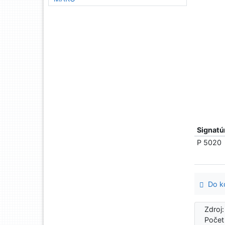
Signatú
P 5020
Do ko
Zdroj
Počet