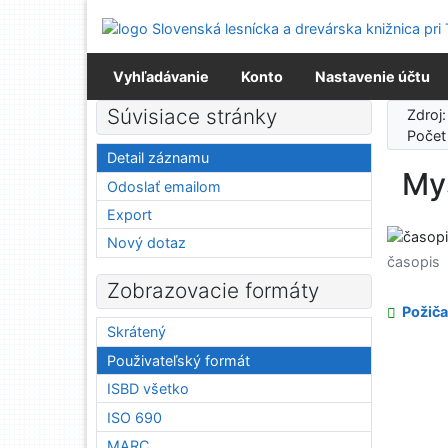
Prejsť na obsah
Prejsť na menu
Prehlásenie o webovej prístupnosti
Vyhľadávanie
Konto
Nastavenie účtu
Súvisiace stránky
Zdroj
Počet
Detail záznamu
Mys
Odoslať emailom
Export
Nový dotaz
časopis
Zobrazovacie formáty
Požiča
Skrátený
Použivateľský formát
ISBD všetko
ISO 690
MARC