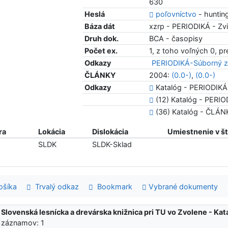
630
Heslá
poľovníctvo
- huntin
Báza dát
xzrp - PERIODIKÁ - Zvi
Druh dok.
BCA - časopisy
Počet ex.
1, z toho voľných 0, p
Odkazy
PERIODIKÁ-Súborný z
ČLÁNKY
2004:
(0.0-)
,
(0.0-)
Odkazy
Katalóg - PERIODIKÁ
(12) Katalóg - PERIOD
(36) Katalóg - ČLÁ
ra
Lokácia
Dislokácia
Umiestnenie v š
SLDK
SLDK-Sklad
šíka
Trvalý odkaz
Bookmark
Vybrané dokumenty
:
Slovenská lesnícka a drevárska knižnica pri TU vo Zvolene - K
 záznamov: 1