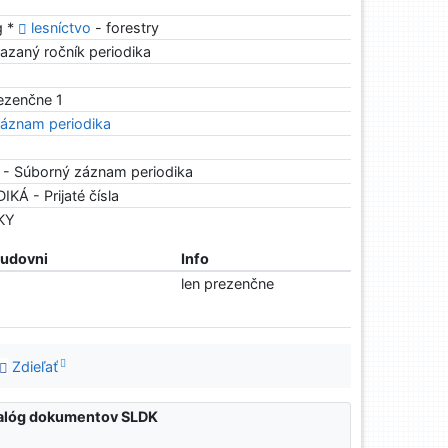
g *
lesníctvo
- forestry
azaný ročník periodika
rezenčne 1
áznam periodika
 - Súborný záznam periodika
IKÁ - Prijaté čísla
NKY
tudovni
Info
len prezenčne
Zdieľať
atalóg dokumentov SLDK