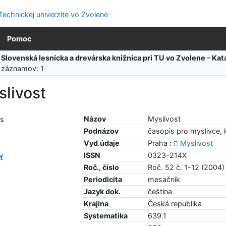
Pomoc
:
Slovenská lesnícka a drevárska knižnica pri TU vo Zvolene - K
 záznamov: 1
livost
Názov
Myslivost
Podnázov
časopis pro myslivce, k
Vyd.údaje
Praha :
Myslivost
ISSN
0323-214X
ť
Roč., číslo
Roč. 52 č. 1-12 (2004)
Periodicita
mesačník
Jazyk dok.
čeština
Krajina
Česká republika
Systematika
639.1