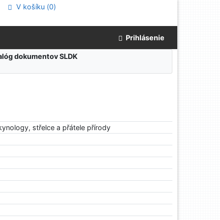
V košíku (
0
)
Prihlásenie
atalóg dokumentov SLDK
ynology, střelce a přátele přírody