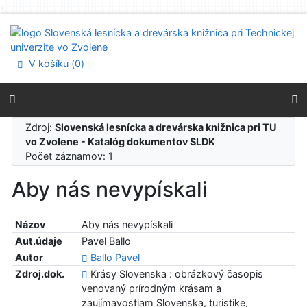
-
Prejsť na obsah
Prejsť na menu
Prehlásenie o webovej prístupnosti
V košíku (
0
)
Zdroj:
Slovenská lesnícka a drevárska knižnica pri TU
vo Zvolene - Katalóg dokumentov SLDK
Počet záznamov: 1
Aby nás nevypískali
Názov
Aby nás nevypískali
Aut.údaje
Pavel Ballo
Autor
Ballo Pavel
Zdroj.dok.
Krásy Slovenska : obrázkový časopis
venovaný prírodným krásam a
zaujímavostiam Slovenska, turistike,