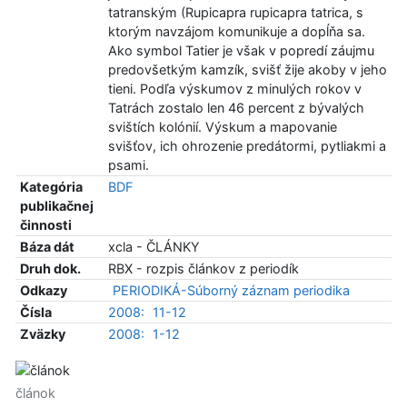
tatranským (Rupicapra rupicapra tatrica, s
ktorým navzájom komunikuje a dopĺňa sa.
Ako symbol Tatier je však v popredí záujmu
predovšetkým kamzík, svišť žije akoby v jeho
tieni. Podľa výskumov z minulých rokov v
Tatrách zostalo len 46 percent z bývalých
svištích kolónií. Výskum a mapovanie
svišťov, ich ohrozenie predátormi, pytliakmi a
psami.
Kategória
BDF
publikačnej
činnosti
Báza dát
xcla - ČLÁNKY
Druh dok.
RBX - rozpis článkov z periodík
Odkazy
PERIODIKÁ-Súborný záznam periodika
Čísla
2008:
11-12
Zväzky
2008:
1-12
článok