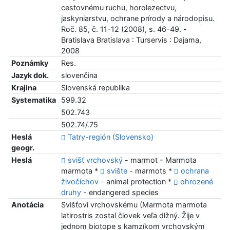
cestovnému ruchu, horolezectvu,
jaskyniarstvu, ochrane prírody a národopisu.
Roč. 85, č. 11-12 (2008), s. 46-49. -
Bratislava Bratislava : Turservis : Dajama,
2008
Poznámky
Res.
Jazyk dok.
slovenčina
Krajina
Slovenská republika
Systematika
599.32
502.743
502.74/.75
Heslá
Tatry-región (Slovensko)
geogr.
Heslá
svišť vrchovský
- marmot - Marmota
marmota *
svište
- marmots *
ochrana
živočíchov
- animal protection *
ohrozené
druhy
- endangered species
Anotácia
Svišťovi vrchovskému (Marmota marmota
latirostris zostal človek veľa dlžný. Žije v
jednom biotope s kamzíkom vrchovským