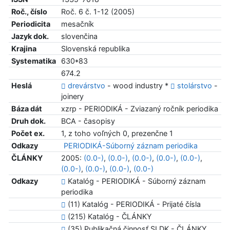
Roč., číslo
Roč. 6 č. 1-12 (2005)
Periodicita
mesačník
Jazyk dok.
slovenčina
Krajina
Slovenská republika
Systematika
630*83
674.2
Heslá
drevárstvo
- wood industry *
stolárstvo
-
joinery
Báza dát
xzrp - PERIODIKÁ - Zviazaný ročník periodika
Druh dok.
BCA - časopisy
Počet ex.
1, z toho voľných 0, prezenčne 1
Odkazy
PERIODIKÁ-Súborný záznam periodika
ČLÁNKY
2005:
(0.0-)
,
(0.0-)
,
(0.0-)
,
(0.0-)
,
(0.0-)
,
(0.0-)
,
(0.0-)
,
(0.0-)
,
(0.0-)
Odkazy
Katalóg - PERIODIKÁ - Súborný záznam
periodika
(11) Katalóg - PERIODIKÁ - Prijaté čísla
(215) Katalóg - ČLÁNKY
(35) Publikačná činnosť SLDK - ČLÁNKY