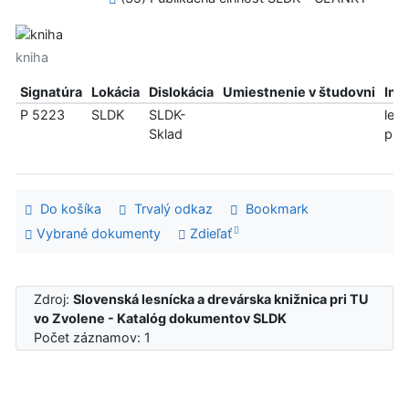
kniha
Signatúra
Lokácia
Dislokácia
Umiestnenie v študovni
Inf
P 5223
SLDK
SLDK-
len
Sklad
pre
Do košíka
Trvalý odkaz
Bookmark
Vybrané dokumenty
Zdieľať
Zdroj:
Slovenská lesnícka a drevárska knižnica pri TU
vo Zvolene - Katalóg dokumentov SLDK
Počet záznamov: 1