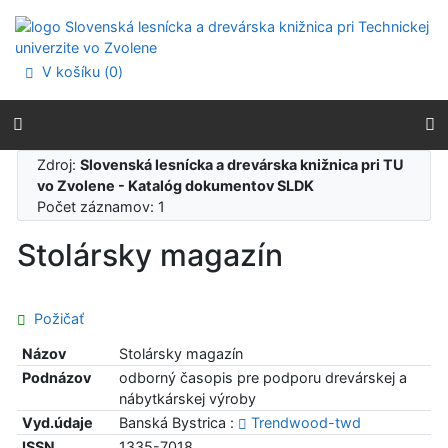
Prejsť na obsah
Prejsť na menu
Prehlásenie o webovej prístupnosti
V košíku (
0
)
Zdroj:
Slovenská lesnícka a drevárska knižnica pri TU
vo Zvolene - Katalóg dokumentov SLDK
Počet záznamov: 1
Stolársky magazín
Požičať
Názov
Stolársky magazín
Podnázov
odborný časopis pre podporu drevárskej a
nábytkárskej výroby
Vyd.údaje
Banská Bystrica :
Trendwood-twd
ISSN
1335-7018