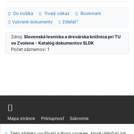
Do košíka
Trvalý odkaz
Bookmark
Vybrané dokumenty
Zdieľať
Zdroj:
Slovenská lesnícka a drevárska knižnica pri TU
vo Zvolene - Katalóg dokumentov SLDK
Počet záznamov: 1
Mapa stránok
Prístupnosť
Súkromie
Modul OpenSearch
Napíšte nám
Nastavenie cookies
Tieto stránky využívajú súbory cookies, ktoré uľahčujú ich