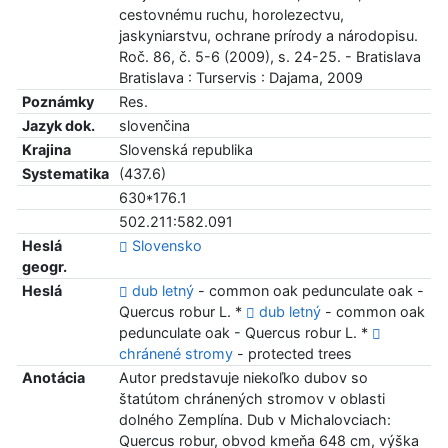
cestovnému ruchu, horolezectvu,
jaskyniarstvu, ochrane prírody a národopisu.
Roč. 86, č. 5-6 (2009), s. 24-25. - Bratislava
Bratislava : Turservis : Dajama, 2009
Poznámky
Res.
Jazyk dok.
slovenčina
Krajina
Slovenská republika
Systematika
(437.6)
630*176.1
502.211:582.091
Heslá
Slovensko
geogr.
Heslá
dub letný
- common oak pedunculate oak -
Quercus robur L. *
dub letný
- common oak
pedunculate oak - Quercus robur L. *
chránené stromy
- protected trees
Anotácia
Autor predstavuje niekoľko dubov so
štatútom chránených stromov v oblasti
dolného Zemplína. Dub v Michalovciach:
Quercus robur, obvod kmeňa 648 cm, výška