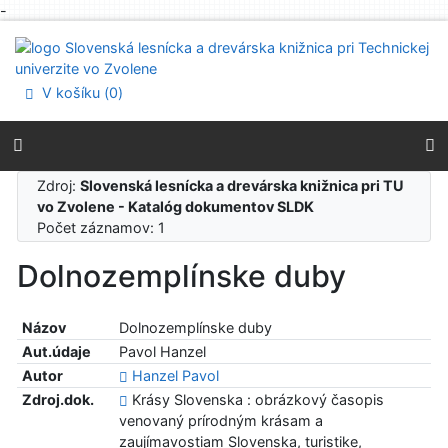
-
Prejsť na obsah
Prejsť na menu
Prehlásenie o webovej prístupnosti
V košíku (
0
)
Zdroj:
Slovenská lesnícka a drevárska knižnica pri TU
vo Zvolene - Katalóg dokumentov SLDK
Počet záznamov: 1
Dolnozemplínske duby
Názov
Dolnozemplínske duby
Aut.údaje
Pavol Hanzel
Autor
Hanzel Pavol
Zdroj.dok.
Krásy Slovenska : obrázkový časopis
venovaný prírodným krásam a
zaujímavostiam Slovenska, turistike,