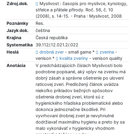
Zdroj.dok.
Myslivost : časopis pro myslivce, kynology,
střelce a přátele přírody. Roč. 56, č. 10
(2008), s. 14-15. - Praha : Myslivost, 2008
Poznámky
Res.
Jazyk dok.
čeština
Krajina
Česká republika
Systematika
39.112/.12.021.2/.022
Heslá
drobná zver
- small game *
zverina
-
venison *
kvalita zveriny
- venison quality
Anotácia
V predchádzajúcich číslach Myslivosti bolo
podrobne popísané, aký vplyv na zverinu má
dobrý zásah a správne ošetrenie po ulovení
raticovej zveri. Predložený článok uvádza
niekoľko príkladov bežných spôsobov
ošetrenia drobnej zveri, ktoré sú z
hygienického hľadiska problematické alebo
dokonca jednoznačne škodlivé. Pri
vyvrhovaní drobnej zveri je nevyhnutné
dodržiavať maximálnu hygienu a preto by sa
malo vykonávať v hygienicky vhodnom