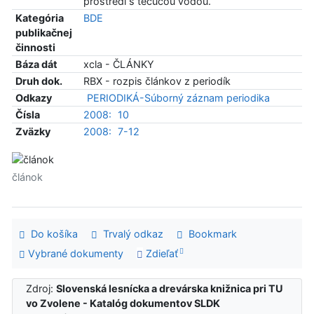
prostredí s tečúcou vodou.
Kategória
BDE
publikačnej
činnosti
Báza dát
xcla - ČLÁNKY
Druh dok.
RBX - rozpis článkov z periodík
Odkazy
PERIODIKÁ-Súborný záznam periodika
Čísla
2008:
10
Zväzky
2008:
7-12
článok
Do košíka
Trvalý odkaz
Bookmark
Vybrané dokumenty
Zdieľať
Zdroj:
Slovenská lesnícka a drevárska knižnica pri TU
vo Zvolene - Katalóg dokumentov SLDK