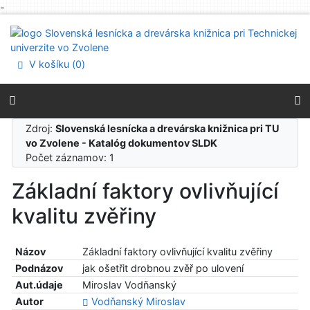
-
Prejsť na obsah
Prejsť na menu
Prehlásenie o webovej prístupnosti
V košíku (
0
)
Zdroj:
Slovenská lesnícka a drevárska knižnica pri TU
vo Zvolene - Katalóg dokumentov SLDK
Počet záznamov: 1
Základní faktory ovlivňující
kvalitu zvěřiny
Názov
Základní faktory ovlivňující kvalitu zvěřiny
Podnázov
jak ošetřit drobnou zvěř po ulovení
Aut.údaje
Miroslav Vodňanský
Autor
Vodňanský Miroslav