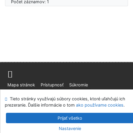
Počet záznamov: 1
Mapa stránok
Prístupnosť
Súkromie
Modul OpenSearch
Napíšte nám
Nastavenie cookies
Tieto stránky využívajú súbory cookies, ktoré uľahčujú ich
prezeranie. Ďalšie informácie o tom
ako používame cookies
.
Slovenská lesnícka a drevárska knižnica pri Technickej
univerzite vo Zvolene
Prijať všetko
©1993-2026
IPAC
v.4.8.63a
-
Cosmotron Slovakia, s.r.o.
Nastavenie