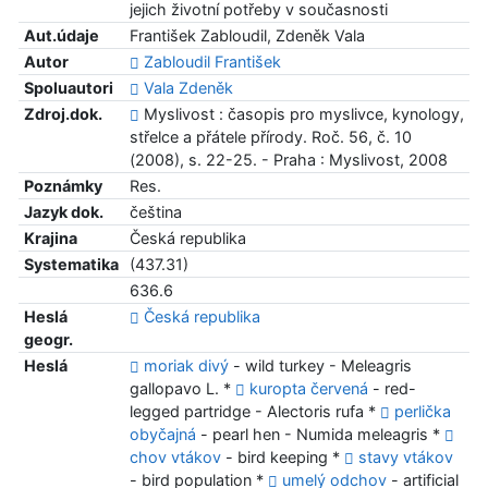
jejich životní potřeby v současnosti
Aut.údaje
František Zabloudil, Zdeněk Vala
Autor
Zabloudil František
Spoluautori
Vala Zdeněk
Zdroj.dok.
Myslivost : časopis pro myslivce, kynology,
střelce a přátele přírody. Roč. 56, č. 10
(2008), s. 22-25. - Praha : Myslivost, 2008
Poznámky
Res.
Jazyk dok.
čeština
Krajina
Česká republika
Systematika
(437.31)
636.6
Heslá
Česká republika
geogr.
Heslá
moriak divý
- wild turkey - Meleagris
gallopavo L. *
kuropta červená
- red-
legged partridge - Alectoris rufa *
perlička
obyčajná
- pearl hen - Numida meleagris *
chov vtákov
- bird keeping *
stavy vtákov
- bird population *
umelý odchov
- artificial