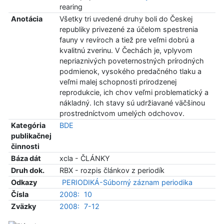
rearing
Anotácia
Všetky tri uvedené druhy boli do Českej
republiky privezené za účelom spestrenia
fauny v revíroch a tiež pre veľmi dobrú a
kvalitnú zverinu. V Čechách je, vplyvom
nepriaznivých poveternostných prírodných
podmienok, vysokého predačného tlaku a
veľmi malej schopnosti prirodzenej
reprodukcie, ich chov veľmi problematický a
nákladný. Ich stavy sú udržiavané väčšinou
prostredníctvom umelých odchovov.
Kategória
BDE
publikačnej
činnosti
Báza dát
xcla - ČLÁNKY
Druh dok.
RBX - rozpis článkov z periodík
Odkazy
PERIODIKÁ-Súborný záznam periodika
Čísla
2008:
10
Zväzky
2008:
7-12