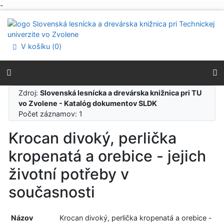
-
Prejsť na obsah
Prejsť na menu
Prehlásenie o webovej prístupnosti
V košíku (
0
)
Zdroj:
Slovenská lesnícka a drevárska knižnica pri TU
vo Zvolene - Katalóg dokumentov SLDK
Počet záznamov: 1
Krocan divoký, perlička
kropenatá a orebice - jejich
životní potřeby v
současnosti
Názov
Krocan divoký, perlička kropenatá a orebice -