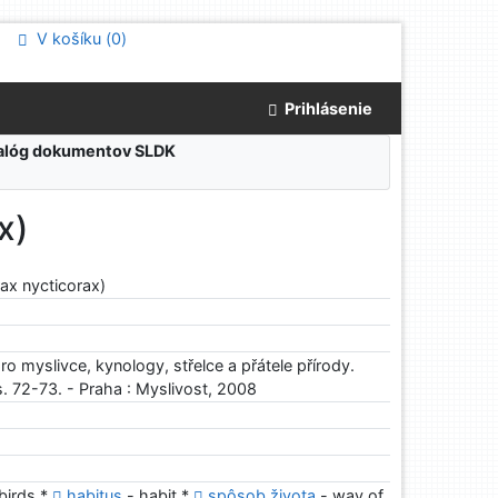
V košíku (
0
)
Prihlásenie
atalóg dokumentov SLDK
x)
ax nycticorax)
ro myslivce, kynology, střelce a přátele přírody.
s. 72-73. - Praha : Myslivost, 2008
birds *
habitus
- habit *
spôsob života
- way of