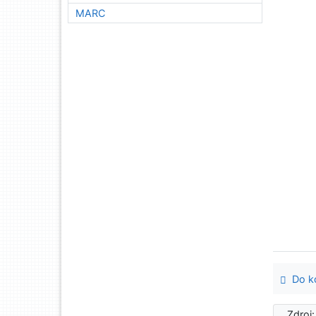
MARC
Do ko
Zdroj