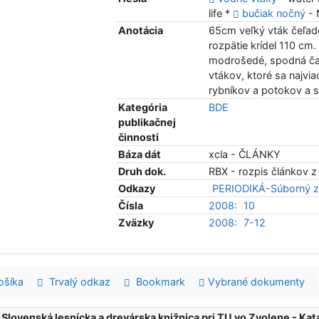
life *
bučiak nočný
- 
Anotácia
65cm veľký vták čeľad
rozpätie krídel 110 cm.
modrošedé, spodná čas
vtákov, ktoré sa najvia
rybníkov a potokov a s
Kategória
BDE
publikačnej
činnosti
Báza dát
xcla - ČLÁNKY
Druh dok.
RBX - rozpis článkov z
Odkazy
PERIODIKÁ-Súborný z
Čísla
2008:
10
Zväzky
2008:
7-12
šíka
Trvalý odkaz
Bookmark
Vybrané dokumenty
:
Slovenská lesnícka a drevárska knižnica pri TU vo Zvolene - K