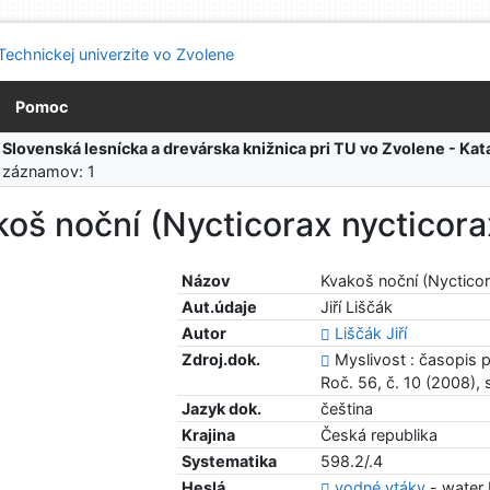
Pomoc
:
Slovenská lesnícka a drevárska knižnica pri TU vo Zvolene - K
 záznamov: 1
oš noční (Nycticorax nycticora
Názov
Kvakoš noční (Nycticor
Aut.údaje
Jiří Liščák
Autor
Liščák Jiří
Zdroj.dok.
Myslivost : časopis p
Roč. 56, č. 10 (2008), 
Jazyk dok.
čeština
Krajina
Česká republika
Systematika
598.2/.4
Heslá
vodné vtáky
- water 