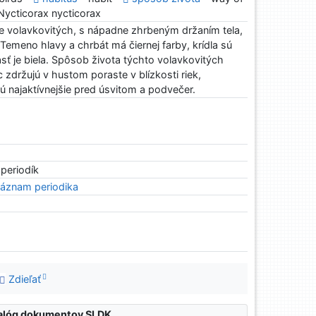
Nycticorax nycticorax
e volavkovitých, s nápadne zhrbeným držaním tela,
 Temeno hlavy a chrbát má čiernej farby, krídla sú
ť je biela. Spôsob života týchto volavkovitých
c zdržujú v hustom poraste v blízkosti riek,
ú najaktívnejšie pred úsvitom a podvečer.
 periodík
áznam periodika
Zdieľať
atalóg dokumentov SLDK