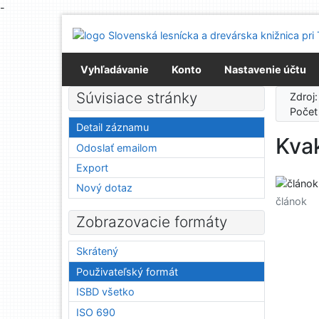
-
Prejsť na obsah
Prejsť na menu
Prehlásenie o webovej prístupnosti
Vyhľadávanie
Konto
Nastavenie účtu
Súvisiace stránky
Zdroj
Počet
Detail záznamu
Kvak
Odoslať emailom
Export
Nový dotaz
článok
Zobrazovacie formáty
Skrátený
Použivateľský formát
ISBD všetko
ISO 690