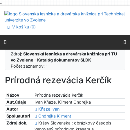
-
Prejsť na obsah
Prejsť na menu
Prehlásenie o webovej prístupnosti
V košíku (
0
)
Zdroj:
Slovenská lesnícka a drevárska knižnica pri TU
vo Zvolene - Katalóg dokumentov SLDK
Počet záznamov: 1
Prírodná rezevácia Kerčík
Názov
Prírodná rezevácia Kerčík
Aut.údaje
Ivan Kňaze, Kliment Ondrejka
Autor
Kňaze Ivan
Spoluautori
Ondrejka Kliment
Zdroj.dok.
Krásy Slovenska : obrázkový časopis
venovaný prírodným krásam a