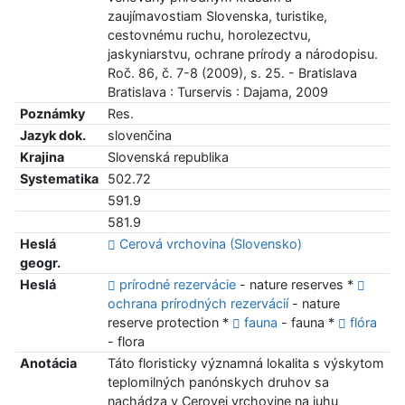
zaujímavostiam Slovenska, turistike,
cestovnému ruchu, horolezectvu,
jaskyniarstvu, ochrane prírody a národopisu.
Roč. 86, č. 7-8 (2009), s. 25. - Bratislava
Bratislava : Turservis : Dajama, 2009
Poznámky
Res.
Jazyk dok.
slovenčina
Krajina
Slovenská republika
Systematika
502.72
591.9
581.9
Heslá
Cerová vrchovina (Slovensko)
geogr.
Heslá
prírodné rezervácie
- nature reserves *
ochrana prírodných rezervácií
- nature
reserve protection *
fauna
- fauna *
flóra
- flora
Anotácia
Táto floristicky významná lokalita s výskytom
teplomilných panónskych druhov sa
nachádza v Cerovej vrchovine na juhu