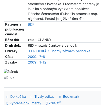
stredného Slovenska. Predmetom ochrany je
lokalita s bohatým výskytom ponikleca
lúčneho černastého (Pulsatilla pratensis ssp.
nigricans). Pestrá je aj živočíšna ríša.
Kategória
BDF
publikačnej
činnosti
Báza dát
xcla - ČLÁNKY
Druh dok.
RBX - rozpis článkov z periodík
Odkazy
PERIODIKÁ-Súborný záznam periodika
Čísla
2009:
7-8
Zväzky
2009:
1-12
článok
Do košíka
Trvalý odkaz
Bookmark
Vybrané dokumenty
Zdieľať