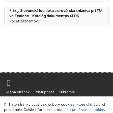
Zdroj:
Slovenská lesnícka a drevárska knižnica pri TU
vo Zvolene - Katalóg dokumentov SLDK
Počet záznamov: 1
Mapa stránok
Prístupnosť
Súkromie
Modul OpenSearch
Napíšte nám
Nastavenie cookies
Tieto stránky využívajú súbory cookies, ktoré uľahčujú ich
prezeranie. Ďalšie informácie o tom
ako používame cookies
.
Slovenská lesnícka a drevárska knižnica pri Technickej