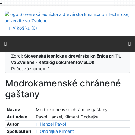
-
Prejsť na obsah
Prejsť na menu
Prehlásenie o webovej prístupnosti
V košíku (
0
)
Zdroj:
Slovenská lesnícka a drevárska knižnica pri TU
vo Zvolene - Katalóg dokumentov SLDK
Počet záznamov: 1
Modrokamenské chránené
gaštany
Názov
Modrokamenské chránené gaštany
Aut.údaje
Pavol Hanzel, Kliment Ondrejka
Autor
Hanzel Pavol
Spoluautori
Ondrejka Kliment