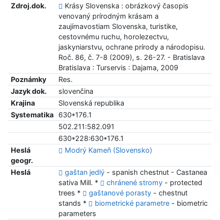
Zdroj.dok.
Krásy Slovenska : obrázkový časopis
venovaný prírodným krásam a
zaujímavostiam Slovenska, turistike,
cestovnému ruchu, horolezectvu,
jaskyniarstvu, ochrane prírody a národopisu.
Roč. 86, č. 7-8 (2009), s. 26-27. - Bratislava
Bratislava : Turservis : Dajama, 2009
Poznámky
Res.
Jazyk dok.
slovenčina
Krajina
Slovenská republika
Systematika
630*176.1
502.211:582.091
630*228:630*176.1
Heslá
Modrý Kameň (Slovensko)
geogr.
Heslá
gaštan jedlý
- spanish chestnut - Castanea
sativa Mill. *
chránené stromy
- protected
trees *
gaštanové porasty
- chestnut
stands *
biometrické parametre
- biometric
parameters