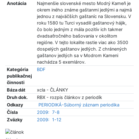
Anotácia
Najmenšie slovenské mesto Modrý Kameň je
okrem iného známe gaštanmi jedlými a najmä
jednou z najväčších gaštaníc na Slovensku. V
roku 1580 tu Turci vysadili gaštanový hájik,
čo bolo jedným z mála pozitív ich takmer
dvadsaťročného bašovania v okolitom
regióne. V tejto lokalite rastie viac ako 3500
dospelých gaštanov jedlých. Z chránených
gaštanov jedlých sa v Modrom Kameni
nachádza 5 exemlárov.
Kategória
BDF
publikačnej
činnosti
Báza dát
xcla - ČLÁNKY
Druh dok.
RBX - rozpis článkov z periodík
Odkazy
PERIODIKÁ-Súborný záznam periodika
Čísla
2009:
7-8
Zväzky
2009:
1-12