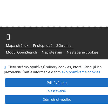
Mapa stránok
Prístupnosť
Súkromie
Modul OpenSearch
Napíšte nám
Nastavenie cookies
Slovenská lesnícka a drevárska knižnica pri Technickej
Tieto stránky využívajú súbory cookies, ktoré uľahčujú ich
univerzite vo Zvolene
prezeranie. Ďalšie informácie o tom
ako používame cookies
.
©1993-2026
IPAC
v.4.8.63a
-
Cosmotron Slovakia, s.r.o.
Prijať všetko
Nastavenie
Odmietnuť všetko