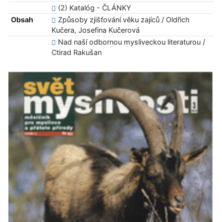
(2) Katalóg - ČLÁNKY
Obsah
Způsoby zjišťování věku zajíců / Oldřich
Kučera, Josefina Kučerová
Nad naší odbornou mysliveckou literaturou /
Ctirad Rakušan