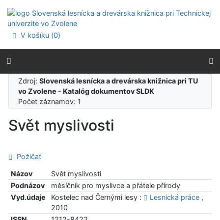
Prejsť na obsah
Prejsť na menu
Prehlásenie o webovej prístupnosti
V košíku (
0
)
Zdroj:
Slovenská lesnícka a drevárska knižnica pri TU
vo Zvolene - Katalóg dokumentov SLDK
Počet záznamov: 1
Svět myslivosti
Požičať
Názov
Svět myslivosti
Podnázov
měsíčník pro myslivce a přátele přírody
Vyd.údaje
Kostelec nad Černými lesy :
Lesnická práce
,
2010
ISSN
1212-8422