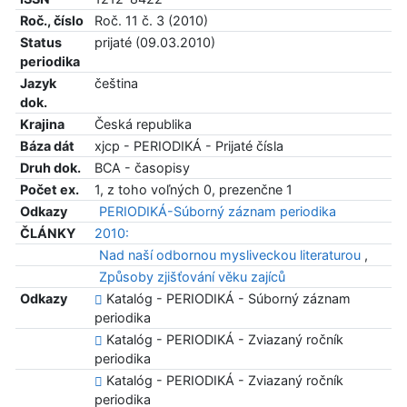
Roč., číslo
Roč. 11 č. 3 (2010)
Status
prijaté (09.03.2010)
periodika
Jazyk
čeština
dok.
Krajina
Česká republika
Báza dát
xjcp - PERIODIKÁ - Prijaté čísla
Druh dok.
BCA - časopisy
Počet ex.
1, z toho voľných 0, prezenčne 1
Odkazy
PERIODIKÁ-Súborný záznam periodika
ČLÁNKY
2010:
Nad naší odbornou mysliveckou literaturou
,
Způsoby zjišťování věku zajíců
Odkazy
Katalóg - PERIODIKÁ - Súborný záznam
periodika
Katalóg - PERIODIKÁ - Zviazaný ročník
periodika
Katalóg - PERIODIKÁ - Zviazaný ročník
periodika