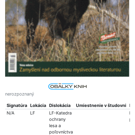
nerozpoznaný
Signatúra
Lokácia
Dislokácia
Umiestnenie v študovni
In
N/A
LF
LF-Katedra
len
ochrany
pr
lesa a
poľovníctva