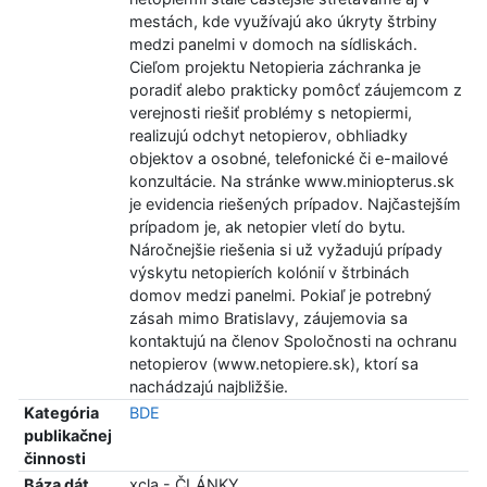
mestách, kde využívajú ako úkryty štrbiny
medzi panelmi v domoch na sídliskách.
Cieľom projektu Netopieria záchranka je
poradiť alebo prakticky pomôcť záujemcom z
verejnosti riešiť problémy s netopiermi,
realizujú odchyt netopierov, obhliadky
objektov a osobné, telefonické či e-mailové
konzultácie. Na stránke www.miniopterus.sk
je evidencia riešených prípadov. Najčastejším
prípadom je, ak netopier vletí do bytu.
Náročnejšie riešenia si už vyžadujú prípady
výskytu netopierích kolónií v štrbinách
domov medzi panelmi. Pokiaľ je potrebný
zásah mimo Bratislavy, záujemovia sa
kontaktujú na členov Spoločnosti na ochranu
netopierov (www.netopiere.sk), ktorí sa
nachádzajú najbližšie.
Kategória
BDE
publikačnej
činnosti
Báza dát
xcla - ČLÁNKY