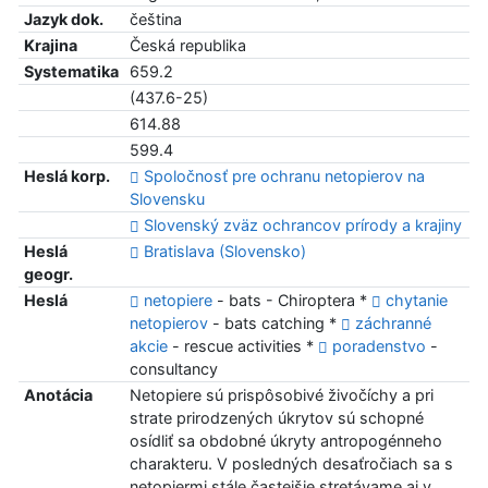
Jazyk dok.
čeština
Krajina
Česká republika
Systematika
659.2
(437.6-25)
614.88
599.4
Heslá korp.
Spoločnosť pre ochranu netopierov na
Slovensku
Slovenský zväz ochrancov prírody a krajiny
Heslá
Bratislava (Slovensko)
geogr.
Heslá
netopiere
- bats - Chiroptera *
chytanie
netopierov
- bats catching *
záchranné
akcie
- rescue activities *
poradenstvo
-
consultancy
Anotácia
Netopiere sú prispôsobivé živočíchy a pri
strate prirodzených úkrytov sú schopné
osídliť sa obdobné úkryty antropogénneho
charakteru. V posledných desaťročiach sa s
netopiermi stále častejšie stretávame aj v