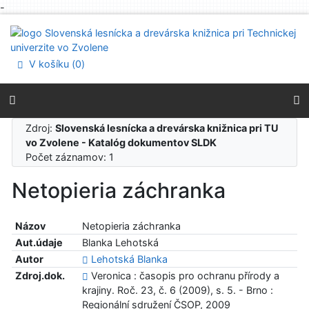
-
Prejsť na obsah
Prejsť na menu
Prehlásenie o webovej prístupnosti
V košíku (
0
)
Zdroj:
Slovenská lesnícka a drevárska knižnica pri TU
vo Zvolene - Katalóg dokumentov SLDK
Počet záznamov: 1
Netopieria záchranka
Názov
Netopieria záchranka
Aut.údaje
Blanka Lehotská
Autor
Lehotská Blanka
Zdroj.dok.
Veronica : časopis pro ochranu přírody a
krajiny. Roč. 23, č. 6 (2009), s. 5. - Brno :
Regionální sdružení ČSOP, 2009