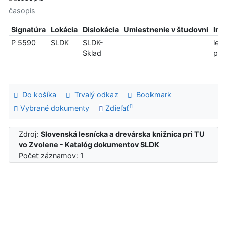
časopis
Signatúra
Lokácia
Dislokácia
Umiestnenie v študovni
Inf
P 5590
SLDK
SLDK-
len
Sklad
pre
Do košíka
Trvalý odkaz
Bookmark
Vybrané dokumenty
Zdieľať
Zdroj:
Slovenská lesnícka a drevárska knižnica pri TU
vo Zvolene - Katalóg dokumentov SLDK
Počet záznamov: 1