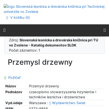
Prejsť na obsah
Prejsť na menu
Prehlásenie o webovej prístupnosti
V košíku (
0
)
Zdroj:
Slovenská lesnícka a drevárska knižnica pri TU
vo Zvolene - Katalóg dokumentov SLDK
Počet záznamov: 1
Przemysl drzewny
Požičať
Názov
Przemysl drzewny
Podnázov
czasopismo stowarzyszenia inzynierów i
techników lesnictva i drzewnictwa
Vyd.údaje
Warszawa :
Wydawnictwo Swiat
ISSN
0373-9856