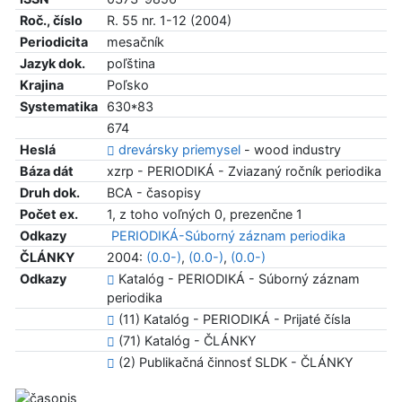
Roč., číslo
R. 55 nr. 1-12 (2004)
Periodicita
mesačník
Jazyk dok.
poľština
Krajina
Poľsko
Systematika
630*83
674
Heslá
drevársky priemysel
- wood industry
Báza dát
xzrp - PERIODIKÁ - Zviazaný ročník periodika
Druh dok.
BCA - časopisy
Počet ex.
1, z toho voľných 0, prezenčne 1
Odkazy
PERIODIKÁ-Súborný záznam periodika
ČLÁNKY
2004:
(0.0-)
,
(0.0-)
,
(0.0-)
Odkazy
Katalóg - PERIODIKÁ - Súborný záznam
periodika
(11) Katalóg - PERIODIKÁ - Prijaté čísla
(71) Katalóg - ČLÁNKY
(2) Publikačná činnosť SLDK - ČLÁNKY