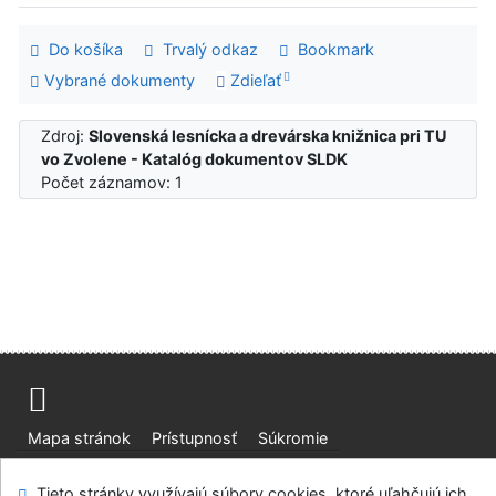
Do košíka
Trvalý odkaz
Bookmark
Vybrané dokumenty
Zdieľať
Zdroj:
Slovenská lesnícka a drevárska knižnica pri TU
vo Zvolene - Katalóg dokumentov SLDK
Počet záznamov: 1
Mapa stránok
Prístupnosť
Súkromie
Modul OpenSearch
Napíšte nám
Nastavenie cookies
Tieto stránky využívajú súbory cookies, ktoré uľahčujú ich