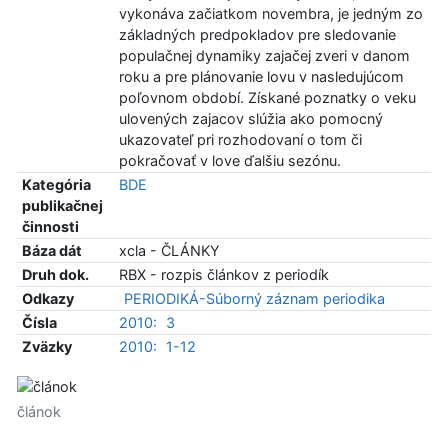
vykonáva začiatkom novembra, je jedným zo
základných predpokladov pre sledovanie
populačnej dynamiky zajačej zveri v danom
roku a pre plánovanie lovu v nasledujúcom
poľovnom období. Získané poznatky o veku
ulovených zajacov slúžia ako pomocný
ukazovateľ pri rozhodovaní o tom či
pokračovať v love ďalšiu sezónu.
Kategória
BDE
publikačnej
činnosti
Báza dát
xcla - ČLÁNKY
Druh dok.
RBX - rozpis článkov z periodík
Odkazy
PERIODIKÁ-Súborný záznam periodika
Čísla
2010:
3
Zväzky
2010:
1-12
článok