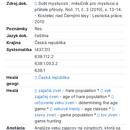
Zdroj.dok.
Svět myslivosti : měsíčník pro myslivce a
přátele přírody. Roč. 11, č. 3 (2010), s. 13-14.
- Kostelec nad Černými lesy : Lesnická práce,
2010
Poznámky
Res.
Jazyk dok.
čeština
Krajina
Česká republika
Systematika
(437.31)
639.112.2
639.1.053.2
639.1
Heslá
Česká republika
geogr.
Heslá
zajačia zver
- hare population *
vek
zajačej zveri
- age of hare population *
určovanie veku zveri
- determining the age
game *
vekové triedy
- age classes *
stavy zveri
- game population *
lov zveri
-
game hunting
Anotácia
Analýza veku zajacov na výradoch, ktorá sa