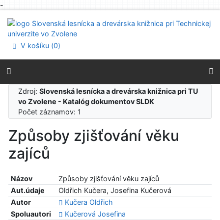
-
Prejsť na obsah
Prejsť na menu
Prehlásenie o webovej prístupnosti
V košíku (
0
)
Zdroj:
Slovenská lesnícka a drevárska knižnica pri TU
vo Zvolene - Katalóg dokumentov SLDK
Počet záznamov: 1
Způsoby zjišťování věku
zajíců
Názov
Způsoby zjišťování věku zajíců
Aut.údaje
Oldřich Kučera, Josefina Kučerová
Autor
Kučera Oldřich
Spoluautori
Kučerová Josefina