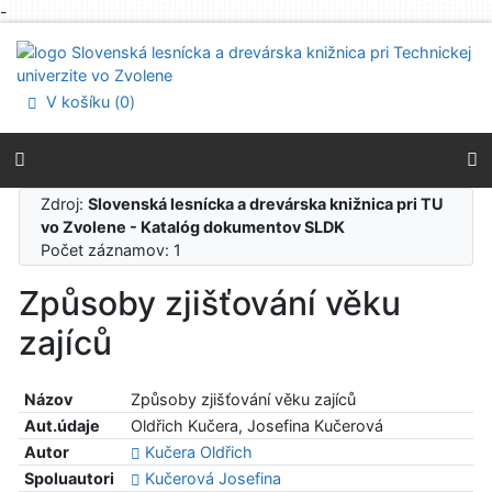
-
Prejsť na obsah
Prejsť na menu
Prehlásenie o webovej prístupnosti
V košíku (
0
)
Zdroj:
Slovenská lesnícka a drevárska knižnica pri TU
vo Zvolene - Katalóg dokumentov SLDK
Počet záznamov: 1
Způsoby zjišťování věku
zajíců
Názov
Způsoby zjišťování věku zajíců
Aut.údaje
Oldřich Kučera, Josefina Kučerová
Autor
Kučera Oldřich
Spoluautori
Kučerová Josefina