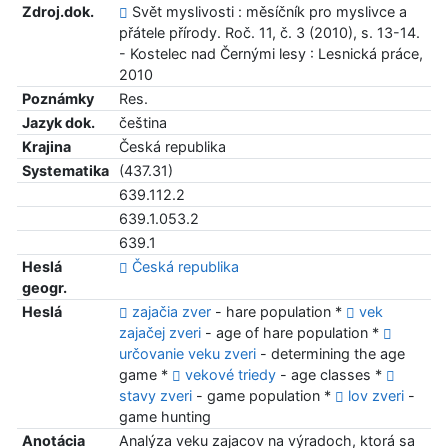
Zdroj.dok.
Svět myslivosti : měsíčník pro myslivce a
přátele přírody. Roč. 11, č. 3 (2010), s. 13-14.
- Kostelec nad Černými lesy : Lesnická práce,
2010
Poznámky
Res.
Jazyk dok.
čeština
Krajina
Česká republika
Systematika
(437.31)
639.112.2
639.1.053.2
639.1
Heslá
Česká republika
geogr.
Heslá
zajačia zver
- hare population *
vek
zajačej zveri
- age of hare population *
určovanie veku zveri
- determining the age
game *
vekové triedy
- age classes *
stavy zveri
- game population *
lov zveri
-
game hunting
Anotácia
Analýza veku zajacov na výradoch, ktorá sa