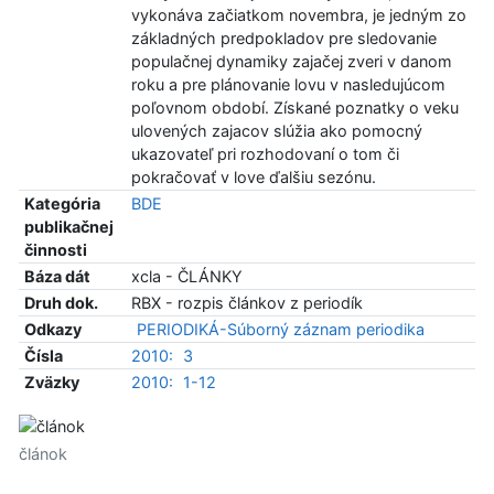
vykonáva začiatkom novembra, je jedným zo
základných predpokladov pre sledovanie
populačnej dynamiky zajačej zveri v danom
roku a pre plánovanie lovu v nasledujúcom
poľovnom období. Získané poznatky o veku
ulovených zajacov slúžia ako pomocný
ukazovateľ pri rozhodovaní o tom či
pokračovať v love ďalšiu sezónu.
Kategória
BDE
publikačnej
činnosti
Báza dát
xcla - ČLÁNKY
Druh dok.
RBX - rozpis článkov z periodík
Odkazy
PERIODIKÁ-Súborný záznam periodika
Čísla
2010:
3
Zväzky
2010:
1-12
článok