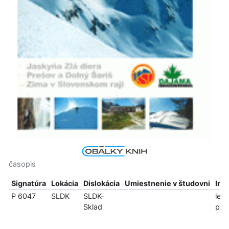
časopis
Signatúra
Lokácia
Dislokácia
Umiestnenie v študovni
Inf
P 6047
SLDK
SLDK-
len
Sklad
pre