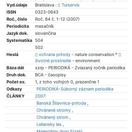
Vyd.údaje
Bratislava :
Turservis
ISSN
0323-0643
Roč., číslo
Roč. 84 č. 1-12 (2007)
Periodicita
mesačník
Jazyk dok.
slovenčina
Systematika
504
502
Heslá
ochrana prírody
- nature conservation *
životné prostredie
- environment
Báza dát
xzrp - PERIODIKÁ - Zviazaný ročník periodika
Druh dok.
BCA - časopisy
Počet ex.
1, z toho voľných 0, prezenčne 1
Odkazy
PERIODIKÁ-Súborný záznam periodika
ČLÁNKY
2007:
Banská Štiavnica-príroda
,
Chránené stromy
,
Chránený strom
,
Leliansky les
,
Majestátny drop fúzatý
,