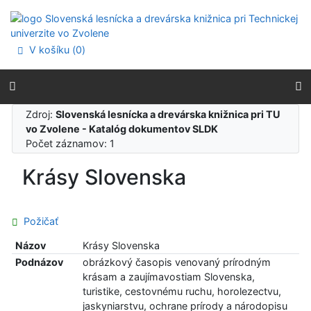
Prejsť na obsah
Prejsť na menu
Prehlásenie o webovej prístupnosti
V košíku (
0
)
Zdroj:
Slovenská lesnícka a drevárska knižnica pri TU
vo Zvolene - Katalóg dokumentov SLDK
Počet záznamov: 1
Krásy Slovenska
Požičať
Názov
Krásy Slovenska
Podnázov
obrázkový časopis venovaný prírodným
krásam a zaujímavostiam Slovenska,
turistike, cestovnému ruchu, horolezectvu,
jaskyniarstvu, ochrane prírody a národopisu