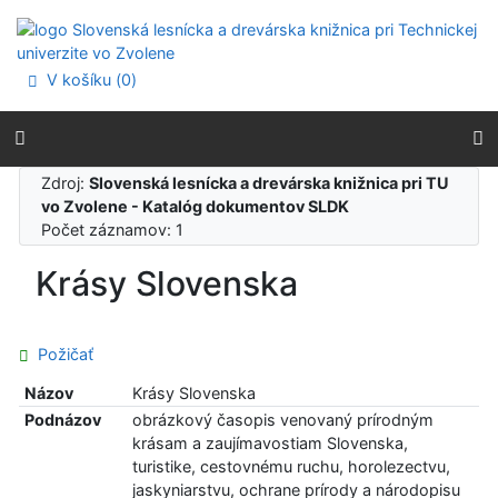
Prejsť na obsah
Prejsť na menu
Prehlásenie o webovej prístupnosti
V košíku (
0
)
Zdroj:
Slovenská lesnícka a drevárska knižnica pri TU
vo Zvolene - Katalóg dokumentov SLDK
Počet záznamov: 1
Krásy Slovenska
Požičať
Názov
Krásy Slovenska
Podnázov
obrázkový časopis venovaný prírodným
krásam a zaujímavostiam Slovenska,
turistike, cestovnému ruchu, horolezectvu,
jaskyniarstvu, ochrane prírody a národopisu