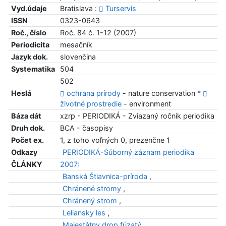
Vyd.údaje
Bratislava :
Turservis
ISSN
0323-0643
Roč., číslo
Roč. 84 č. 1-12 (2007)
Periodicita
mesačník
Jazyk dok.
slovenčina
Systematika
504
502
Heslá
ochrana prírody
- nature conservation *
životné prostredie
- environment
Báza dát
xzrp - PERIODIKÁ - Zviazaný ročník periodika
Druh dok.
BCA - časopisy
Počet ex.
1, z toho voľných 0, prezenčne 1
Odkazy
PERIODIKÁ-Súborný záznam periodika
ČLÁNKY
2007:
Banská Štiavnica-príroda
,
Chránené stromy
,
Chránený strom
,
Leliansky les
,
Majestátny drop fúzatý
,