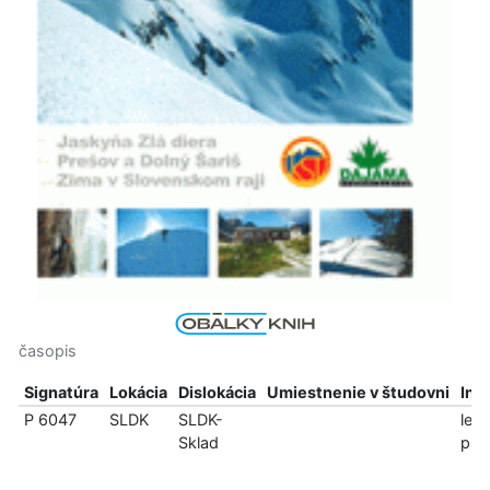
časopis
Signatúra
Lokácia
Dislokácia
Umiestnenie v študovni
Inf
P 6047
SLDK
SLDK-
len
Sklad
pre