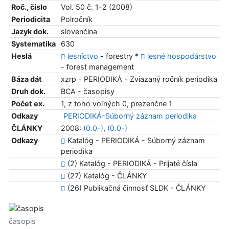
Roč., číslo
Vol. 50 č. 1-2 (2008)
Periodicita
Polročník
Jazyk dok.
slovenčina
Systematika
630
Heslá
lesníctvo
- forestry *
lesné hospodárstvo
- forest management
Báza dát
xzrp - PERIODIKÁ - Zviazaný ročník periodika
Druh dok.
BCA - časopisy
Počet ex.
1, z toho voľných 0, prezenčne 1
Odkazy
PERIODIKÁ-Súborný záznam periodika
ČLÁNKY
2008:
(0.0-)
,
(0.0-)
Odkazy
Katalóg - PERIODIKÁ - Súborný záznam
periodika
(2) Katalóg - PERIODIKÁ - Prijaté čísla
(27) Katalóg - ČLÁNKY
(26) Publikačná činnosť SLDK - ČLÁNKY
časopis