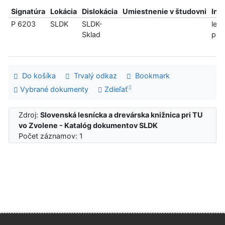
Signatúra
Lokácia
Dislokácia
Umiestnenie v študovni
Inf
P 6203
SLDK
SLDK-
len
Sklad
pre
Do košíka
Trvalý odkaz
Bookmark
Vybrané dokumenty
Zdieľať
Zdroj:
Slovenská lesnícka a drevárska knižnica pri TU
vo Zvolene - Katalóg dokumentov SLDK
Počet záznamov: 1