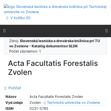
Prejsť na obsah
Prejsť na menu
Prehlásenie o webovej prístupnosti
V košíku (
0
)
Zdroj:
Slovenská lesnícka a drevárska knižnica pri TU
vo Zvolene - Katalóg dokumentov SLDK
Počet záznamov: 1
Acta Facultatis Forestalis
Zvolen
Požičať
Názov
Acta Facultatis Forestalis Zvolen
Vyd.údaje
Zvolen :
Technická univerzita vo Zvolene
ISSN
0231-5785