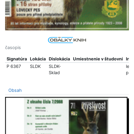
časopis
Signatúra
Lokácia
Dislokácia
Umiestnenie v študovni
Inf
P 6367
SLDK
SLDK-
len
Sklad
pre
Obsah