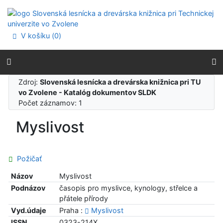
Prejsť na obsah
Prejsť na menu
Prehlásenie o webovej prístupnosti
V košíku (
0
)
Zdroj:
Slovenská lesnícka a drevárska knižnica pri TU
vo Zvolene - Katalóg dokumentov SLDK
Počet záznamov: 1
Myslivost
Požičať
Názov
Myslivost
Podnázov
časopis pro myslivce, kynology, střelce a
přátele přírody
Vyd.údaje
Praha :
Myslivost
ISSN
0323-214X