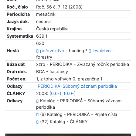
Roč., číslo
Roč. 56 č. 7-12 (2008)
Periodicita
mesačník
Jazyk dok.
čeština
Krajina
Česká republika
Systematika
639.1
630
Heslá
poľovníctvo
- hunting *
lesníctvo
-
forestry
Báza dát
xzrp - PERIODIKÁ - Zviazaný ročník periodika
Druh dok.
BCA - časopisy
Počet ex.
1, z toho voľných 0, prezenčne 1
Odkazy
PERIODIKÁ-Súborný záznam periodika
ČLÁNKY
2008:
(0.0-)
,
(0.0-)
Odkazy
Katalóg - PERIODIKÁ - Súborný záznam
periodika
(6) Katalóg - PERIODIKÁ - Prijaté čísla
(32) Katalóg - ČLÁNKY