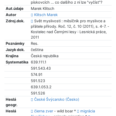
pískovcích ... co dalšího z ní lze "vyčíst"?
Aut.údaje
Marek Klitsch
Autor
Klitsch Marek
Zdroj.dok.
Svět myslivosti : měsíčník pro myslivce a
přátele přírody. Roč. 12, č. 10 (2011), s. 4-7. -
Kostelec nad Černými lesy : Lesnická práce,
2011
Poznámky
Res.
Jazyk dok.
čeština
Krajina
Česká republika
Systematika
639.111.1
591.543.43
574.91
591.523
639.1.053.2
591.526
Heslá
České Švýcarsko (Česko)
geogr.
Heslá
čierna zver
- wild boar *
migrácia