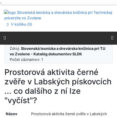
-
Prejsť na obsah
Prejsť na menu
Prehlásenie o webovej prístupnosti
V košíku (
0
)
Zdroj:
Slovenská lesnícka a drevárska knižnica pri TU
vo Zvolene - Katalóg dokumentov SLDK
Počet záznamov: 1
Prostorová aktivita černé
zvěře v Labských pískovcích
... co dalšího z ní lze
"vyčíst"?
Názov
Prostorová aktivita černé zvěře v Labských