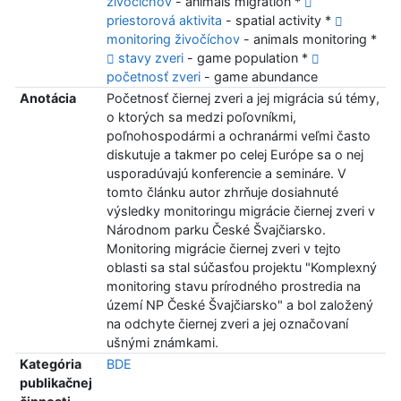
živočíchov
- animals migration *
priestorová aktivita
- spatial activity *
monitoring živočíchov
- animals monitoring *
stavy zveri
- game population *
početnosť zveri
- game abundance
Anotácia
Početnosť čiernej zveri a jej migrácia sú témy,
o ktorých sa medzi poľovníkmi,
poľnohospodármi a ochranármi veľmi často
diskutuje a takmer po celej Európe sa o nej
usporadúvajú konferencie a semináre. V
tomto článku autor zhrňuje dosiahnuté
výsledky monitoringu migrácie čiernej zveri v
Národnom parku České Švajčiarsko.
Monitoring migrácie čiernej zveri v tejto
oblasti sa stal súčasťou projektu "Komplexný
monitoring stavu prírodného prostredia na
území NP České Švajčiarsko" a bol založený
na odchyte čiernej zveri a jej označovaní
ušnými známkami.
Kategória
BDE
publikačnej