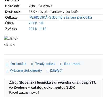
činnosti
Báza dát
xcla - ČLÁNKY
Druh dok.
RBX - rozpis článkov z periodík
Odkazy
PERIODIKÁ-Súborný záznam periodika
Čísla
2011:
10
Zväzky
2011:
1-12
článok
Do košíka
Trvalý odkaz
Bookmark
Vybrané dokumenty
Zdieľať
Zdroj:
Slovenská lesnícka a drevárska knižnica pri TU
vo Zvolene - Katalóg dokumentov SLDK
Počet záznamov: 1