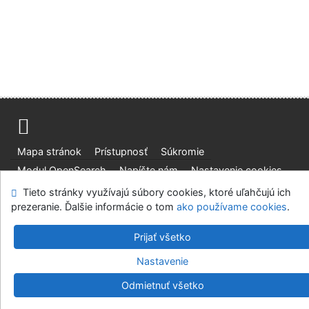
Mapa stránok
Prístupnosť
Súkromie
Modul OpenSearch
Napíšte nám
Nastavenie cookies
Tieto stránky využívajú súbory cookies, ktoré uľahčujú ich
Slovenská lesnícka a drevárska knižnica pri Technickej
prezeranie. Ďalšie informácie o tom
ako používame cookies
.
univerzite vo Zvolene
Prijať všetko
©1993-2026
IPAC
v.4.8.63a
-
Cosmotron Slovakia, s.r.o.
Nastavenie
Odmietnuť všetko