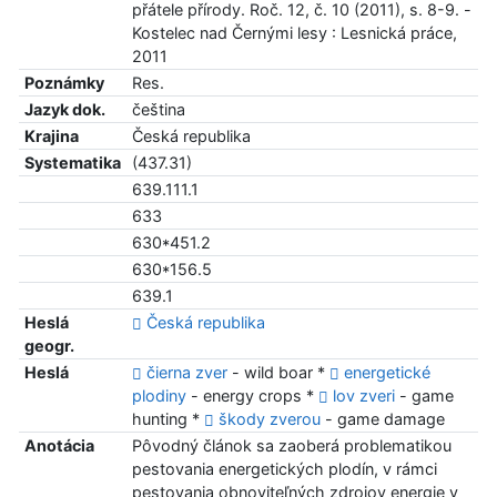
přátele přírody. Roč. 12, č. 10 (2011), s. 8-9. -
Kostelec nad Černými lesy : Lesnická práce,
2011
Poznámky
Res.
Jazyk dok.
čeština
Krajina
Česká republika
Systematika
(437.31)
639.111.1
633
630*451.2
630*156.5
639.1
Heslá
Česká republika
geogr.
Heslá
čierna zver
- wild boar *
energetické
plodiny
- energy crops *
lov zveri
- game
hunting *
škody zverou
- game damage
Anotácia
Pôvodný článok sa zaoberá problematikou
pestovania energetických plodín, v rámci
pestovania obnoviteľných zdrojov energie v