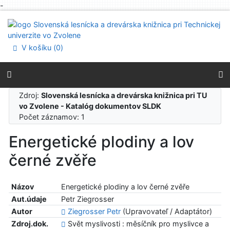
-
Prejsť na obsah
Prejsť na menu
Prehlásenie o webovej prístupnosti
V košíku (
0
)
Zdroj:
Slovenská lesnícka a drevárska knižnica pri TU
vo Zvolene - Katalóg dokumentov SLDK
Počet záznamov: 1
Energetické plodiny a lov
černé zvěře
Názov
Energetické plodiny a lov černé zvěře
Aut.údaje
Petr Ziegrosser
Autor
Ziegrosser Petr
(Upravovateľ / Adaptátor)
Zdroj.dok.
Svět myslivosti : měsíčník pro myslivce a