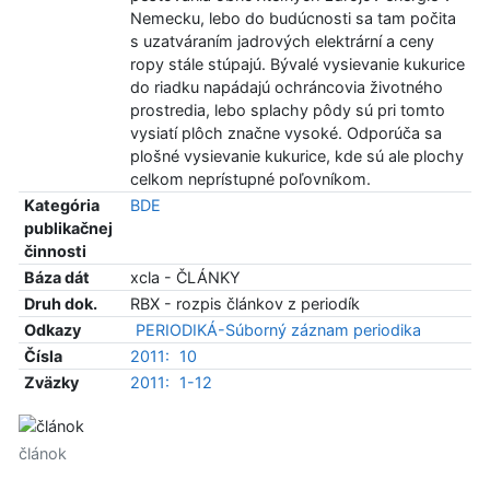
Nemecku, lebo do budúcnosti sa tam počita
s uzatváraním jadrových elektrární a ceny
ropy stále stúpajú. Bývalé vysievanie kukurice
do riadku napádajú ochráncovia životného
prostredia, lebo splachy pôdy sú pri tomto
vysiatí plôch značne vysoké. Odporúča sa
plošné vysievanie kukurice, kde sú ale plochy
celkom neprístupné poľovníkom.
Kategória
BDE
publikačnej
činnosti
Báza dát
xcla - ČLÁNKY
Druh dok.
RBX - rozpis článkov z periodík
Odkazy
PERIODIKÁ-Súborný záznam periodika
Čísla
2011:
10
Zväzky
2011:
1-12
článok