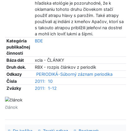
hľadiska etológie je pozoruhodné, že k
oklamaniu tohoto druhu človekom stačí
použiť atrapu hlavy s parožím. Také atrapy
používali aj indiáni z kmeňov Apačov, ktorí sa
s takouto atrapou priblížili jeleňovi na dostrel
a mohli ich loviť lukmi a šípmi.
Kategória
BDE
publikačnej
činnosti
Báza dát
xcla - ČLÁNKY
Druh dok.
RBX - rozpis článkov z periodík
Odkazy
PERIODIKÁ-Súborný záznam periodika
Čísla
2011:
10
Zväzky
2011:
1-12
článok
Do košíka
Trvalý odkaz
Bookmark