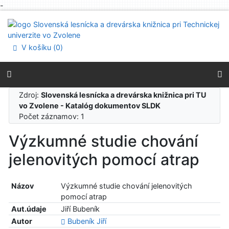
-
Prejsť na obsah
Prejsť na menu
Prehlásenie o webovej prístupnosti
V košíku (
0
)
Zdroj:
Slovenská lesnícka a drevárska knižnica pri TU
vo Zvolene - Katalóg dokumentov SLDK
Počet záznamov: 1
Výzkumné studie chování
jelenovitých pomocí atrap
Názov
Výzkumné studie chování jelenovitých
pomocí atrap
Aut.údaje
Jiří Bubeník
Autor
Bubeník Jiří