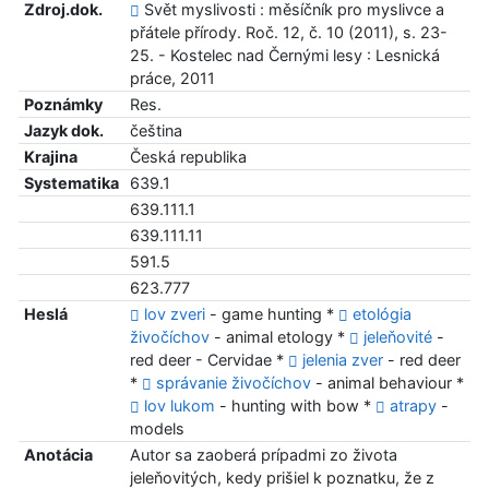
Zdroj.dok.
Svět myslivosti : měsíčník pro myslivce a
přátele přírody. Roč. 12, č. 10 (2011), s. 23-
25. - Kostelec nad Černými lesy : Lesnická
práce, 2011
Poznámky
Res.
Jazyk dok.
čeština
Krajina
Česká republika
Systematika
639.1
639.111.1
639.111.11
591.5
623.777
Heslá
lov zveri
- game hunting *
etológia
živočíchov
- animal etology *
jeleňovité
-
red deer - Cervidae *
jelenia zver
- red deer
*
správanie živočíchov
- animal behaviour *
lov lukom
- hunting with bow *
atrapy
-
models
Anotácia
Autor sa zaoberá prípadmi zo života
jeleňovitých, kedy prišiel k poznatku, že z