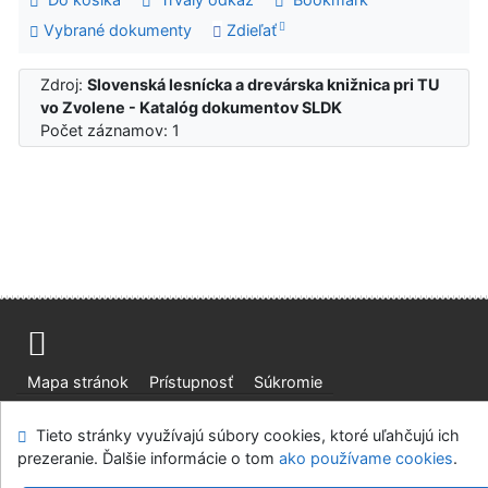
Vybrané dokumenty
Zdieľať
Zdroj:
Slovenská lesnícka a drevárska knižnica pri TU
vo Zvolene - Katalóg dokumentov SLDK
Počet záznamov: 1
Mapa stránok
Prístupnosť
Súkromie
Modul OpenSearch
Napíšte nám
Nastavenie cookies
Tieto stránky využívajú súbory cookies, ktoré uľahčujú ich
prezeranie. Ďalšie informácie o tom
ako používame cookies
.
Slovenská lesnícka a drevárska knižnica pri Technickej
univerzite vo Zvolene