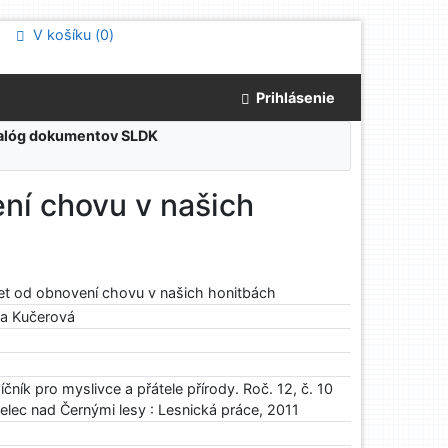
V košíku (
0
)
Prihlásenie
atalóg dokumentov SLDK
ení chovu v našich
 let od obnovení chovu v našich honitbách
na Kučerová
čník pro myslivce a přátele přírody. Roč. 12, č. 10
telec nad Černými lesy : Lesnická práce, 2011