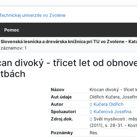
Pomoc
:
Slovenská lesnícka a drevárska knižnica pri TU vo Zvolene - K
 záznamov: 1
an divoký - třicet let od obnov
itbách
Názov
Krocan divoký - třicet
Aut.údaje
Oldřich Kučera, Josefi
Autor
Kučera Oldřich
Spoluautori
Kučerová Josefina
Zdroj.dok.
Svět myslivosti : měsí
(2011), s. 28-31. - Kos
Poznámky
Res.