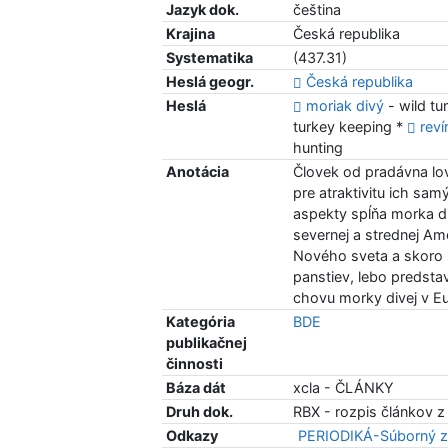
Jazyk dok.
čeština
Krajina
Česká republika
Systematika
(437.31)
Heslá geogr.
Česká republika
Heslá
moriak divý
- wild tu
turkey keeping *
reví
hunting
Anotácia
Človek od pradávna lov
pre atraktivitu ich sam
aspekty spĺňa morka d
severnej a strednej Am
Nového sveta a skoro 
panstiev, lebo predst
chovu morky divej v Eu
Kategória
BDE
publikačnej
činnosti
Báza dát
xcla - ČLÁNKY
Druh dok.
RBX - rozpis článkov z
Odkazy
PERIODIKÁ-Súborný z