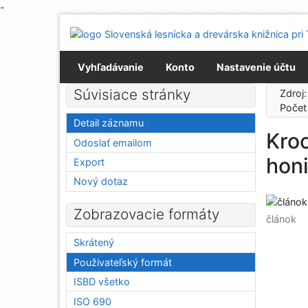
-
Prejsť na obsah
Prejsť na menu
Prehlásenie o webovej prístupnosti
Vyhľadávanie
Konto
Nastavenie účtu
Súvisiace stránky
Zdroj
Počet
Detail záznamu
Kroc
Odoslať emailom
hon
Export
Nový dotaz
Zobrazovacie formáty
článok
Skrátený
Použivateľský formát
ISBD všetko
ISO 690