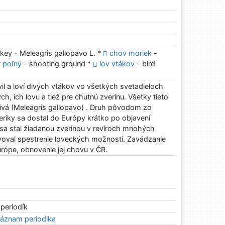
rkey - Meleagris gallopavo L. *
chov moriek
-
r poľný
- shooting ground *
lov vtákov
- bird
il a loví divých vtákov vo všetkých svetadieloch
ých, ich lovu a tiež pre chutnú zverinu. Všetky tieto
ivá (Meleagris gallopavo) . Druh pôvodom zo
eriky sa dostal do Európy krátko po objavení
sa stal žiadanou zverinou v revíroch mnohých
avoval spestrenie loveckých možností. Zavádzanie
rópe, obnovenie jej chovu v ČR.
 periodík
áznam periodika