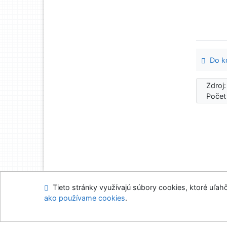
Do ko
Zdroj
Počet
Tieto stránky využívajú súbory cookies, ktoré uľahč
Mapa stránok
Prís
ako používame cookies
.
Napíšte nám
Nasta