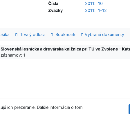
Čísla
2011:
10
Zväzky
2011:
1-12
šíka
Trvalý odkaz
Bookmark
Vybrané dokumenty
:
Slovenská lesnícka a drevárska knižnica pri TU vo Zvolene - K
 záznamov: 1
ujú ich prezeranie. Ďalšie informácie o tom
Slovenská les
tupnosť
Súkromie
Modul OpenSearch
venie cookies
©1993-