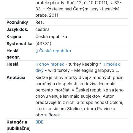
přátele přírody. Roč. 12, č. 10 (2011), s. 32-
33. - Kostelec nad Černými lesy : Lesnická
práce, 2011
Poznámky
Res.
Jazyk dok.
čeština
Krajina
Česká republika
Systematika
(437.31)
Heslá
Česká republika
geogr.
Heslá
chov moriek
- turkey keeping *
moriak
divý
- wild turkey - Meleagris gallopavo L.
Anotácia
Keďže je chov morky divej z mnohých príčin
náročný a dospelosti sa dožíva len malé
percento morčiat, v Českej republike sa jeho
chovu venuje len málo subjektov. Autor
predtavuje tri z nich, a to spoločnost Colchi,
s.r.o. so sídlom Střelice, oboru Pravice a
oboru Borek.
Kategória
BDE
publikačnej