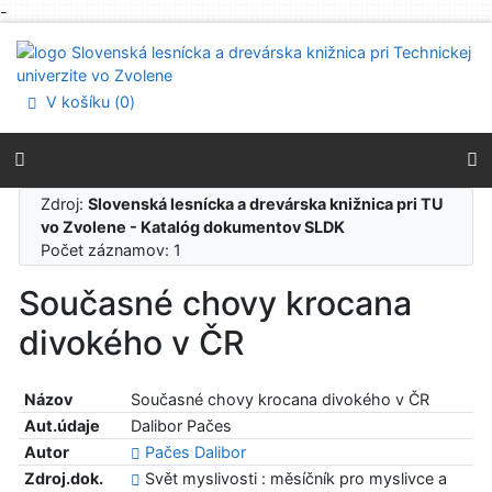
-
Prejsť na obsah
Prejsť na menu
Prehlásenie o webovej prístupnosti
V košíku (
0
)
Zdroj:
Slovenská lesnícka a drevárska knižnica pri TU
vo Zvolene - Katalóg dokumentov SLDK
Počet záznamov: 1
Současné chovy krocana
divokého v ČR
Názov
Současné chovy krocana divokého v ČR
Aut.údaje
Dalibor Pačes
Autor
Pačes Dalibor
Zdroj.dok.
Svět myslivosti : měsíčník pro myslivce a