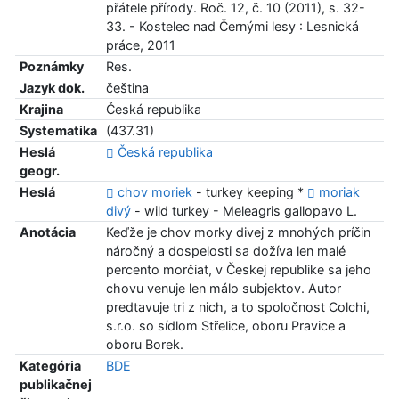
přátele přírody. Roč. 12, č. 10 (2011), s. 32-
33. - Kostelec nad Černými lesy : Lesnická
práce, 2011
Poznámky
Res.
Jazyk dok.
čeština
Krajina
Česká republika
Systematika
(437.31)
Heslá
Česká republika
geogr.
Heslá
chov moriek
- turkey keeping *
moriak
divý
- wild turkey - Meleagris gallopavo L.
Anotácia
Keďže je chov morky divej z mnohých príčin
náročný a dospelosti sa dožíva len malé
percento morčiat, v Českej republike sa jeho
chovu venuje len málo subjektov. Autor
predtavuje tri z nich, a to spoločnost Colchi,
s.r.o. so sídlom Střelice, oboru Pravice a
oboru Borek.
Kategória
BDE
publikačnej