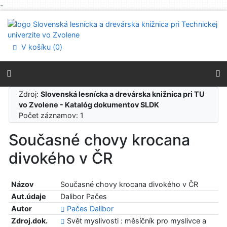
-
Prejsť na obsah
Prejsť na menu
Prehlásenie o webovej prístupnosti
V košíku (
0
)
Zdroj:
Slovenská lesnícka a drevárska knižnica pri TU
vo Zvolene - Katalóg dokumentov SLDK
Počet záznamov: 1
Současné chovy krocana
divokého v ČR
Názov
Současné chovy krocana divokého v ČR
Aut.údaje
Dalibor Pačes
Autor
Pačes Dalibor
Zdroj.dok.
Svět myslivosti : měsíčník pro myslivce a