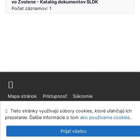
vo Zvolene - Katalóg dokumentov SLDK
Počet záznamov: 1
Mapa stránok
Prístupnosť
Súkromie
Modul OpenSearch
Napíšte nám
Nastavenie cookies
Tieto stránky využívajú súbory cookies, ktoré uľahčujú ich
prezeranie. Ďalšie informácie o tom
ako používame cookies
.
Slovenská lesnícka a drevárska knižnica pri Technickej
univerzite vo Zvolene
Prijať všetko
©1993-2026
IPAC
v.4.8.63a
-
Cosmotron Slovakia, s.r.o.