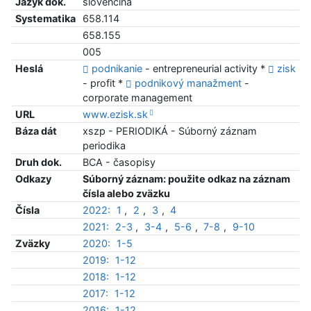
Jazyk dok.
slovenčina
Systematika
658.114
658.155
005
Heslá
podnikanie
- entrepreneurial activity *
zisk
- profit *
podnikový manažment
-
corporate management
URL
www.ezisk.sk
Báza dát
xszp - PERIODIKÁ - Súborný záznam
periodika
Druh dok.
BCA - časopisy
Odkazy
Súborný záznam: použite odkaz na záznam
čísla alebo zväzku
Čísla
2022:
1
,
2
,
3
,
4
2021:
2-3
,
3-4
,
5-6
,
7-8
,
9-10
Zväzky
2020:
1-5
2019:
1-12
2018:
1-12
2017:
1-12
2016:
1-12