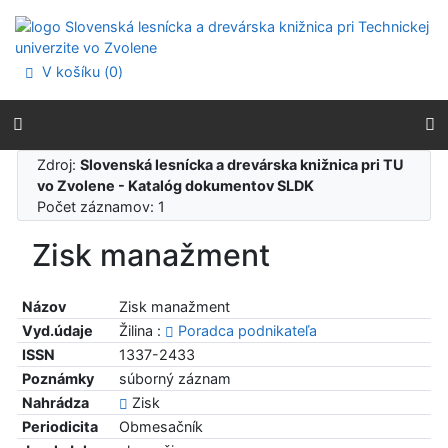
Prejsť na obsah
Prejsť na menu
Prehlásenie o webovej prístupnosti
V košíku (
0
)
Zdroj:
Slovenská lesnícka a drevárska knižnica pri TU
vo Zvolene - Katalóg dokumentov SLDK
Počet záznamov: 1
Zisk manažment
Názov
Zisk manažment
Vyd.údaje
Žilina :
Poradca podnikateľa
ISSN
1337-2433
Poznámky
súborný záznam
Nahrádza
Zisk
Periodicita
Obmesačník