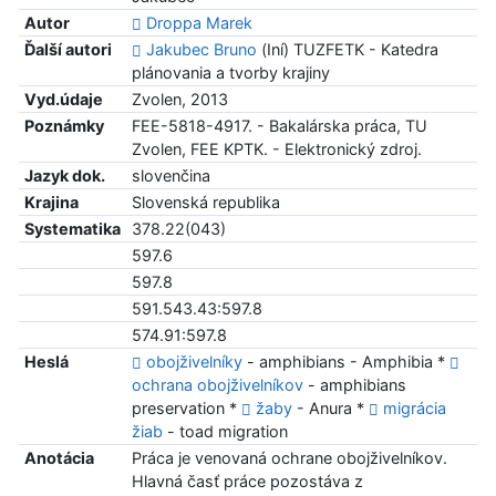
Autor
Droppa Marek
Ďalší autori
Jakubec Bruno
(Iní) TUZFETK - Katedra
plánovania a tvorby krajiny
Vyd.údaje
Zvolen, 2013
Poznámky
FEE-5818-4917. - Bakalárska práca, TU
Zvolen, FEE KPTK. - Elektronický zdroj.
Jazyk dok.
slovenčina
Krajina
Slovenská republika
Systematika
378.22(043)
597.6
597.8
591.543.43:597.8
574.91:597.8
Heslá
obojživelníky
- amphibians - Amphibia *
ochrana obojživelníkov
- amphibians
preservation *
žaby
- Anura *
migrácia
žiab
- toad migration
Anotácia
Práca je venovaná ochrane obojživelníkov.
Hlavná časť práce pozostáva z