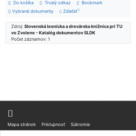
Do košíka
Trvalý odkaz
Bookmark
Vybrané dokumenty
Zdieľať
Zdroj:
Slovenská lesnícka a drevárska knižnica pri TU
vo Zvolene - Katalóg dokumentov SLDK
Počet záznamov: 1
Mapa stránok
Prístupnosť
Súkromie
Modul OpenSearch
Napíšte nám
Nastavenie cookies