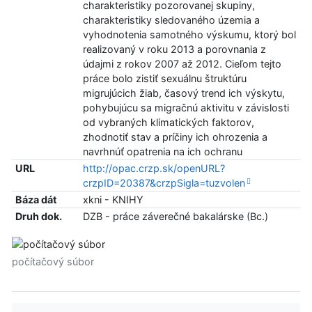
charakteristiky pozorovanej skupiny,
charakteristiky sledovaného územia a
vyhodnotenia samotného výskumu, ktorý bol
realizovaný v roku 2013 a porovnania z
údajmi z rokov 2007 až 2012. Cieľom tejto
práce bolo zistiť sexuálnu štruktúru
migrujúcich žiab, časový trend ich výskytu,
pohybujúcu sa migračnú aktivitu v závislosti
od vybraných klimatických faktorov,
zhodnotiť stav a príčiny ich ohrozenia a
navrhnúť opatrenia na ich ochranu
URL
http://opac.crzp.sk/openURL?
crzpID=20387&crzpSigla=tuzvolen
Báza dát
xkni - KNIHY
Druh dok.
DZB - práce záverečné bakalárske (Bc.)
počítačový súbor