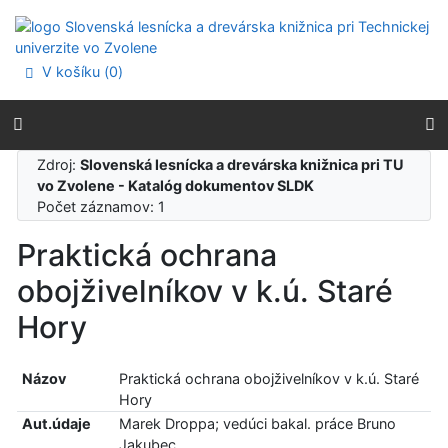
Prejsť na obsah
Prejsť na menu
Prehlásenie o webovej prístupnosti
V košíku (
0
)
Zdroj:
Slovenská lesnícka a drevárska knižnica pri TU
vo Zvolene - Katalóg dokumentov SLDK
Počet záznamov: 1
Praktická ochrana
obojživelníkov v k.ú. Staré
Hory
Názov
Praktická ochrana obojživelníkov v k.ú. Staré
Hory
Aut.údaje
Marek Droppa; vedúci bakal. práce Bruno
Jakubec