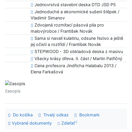
Jednovrstvá stavební deska DTD JSD P5
Jednoduché a ekonomické sušení štěpek /
Vladimír Simanov
Zdvojená rozmítací pásová pila pro
malovýrobce / František Novák
Sama si navalí kulatinu, odsune řezivo a ještě
jej očistí a roztřídí / František Novák
STEPWOOD - 3D obkladová deska z masivu
Všecky krásy dřeva. II. část / Martin Patřičný
Cena profesora Jindřicha Halabalu 2013 /
Elena Farkašová
časopis
Do košíka
Trvalý odkaz
Bookmark
Vybrané dokumenty
Zdieľať