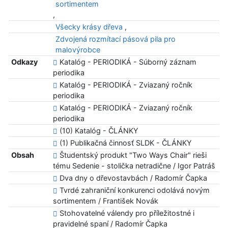
sortimentem
,
Všecky krásy dřeva
,
Zdvojená rozmítací pásová pila pro
malovýrobce
Odkazy
Katalóg - PERIODIKÁ - Súborný záznam
periodika
Katalóg - PERIODIKÁ - Zviazaný ročník
periodika
Katalóg - PERIODIKÁ - Zviazaný ročník
periodika
(10) Katalóg - ČLÁNKY
(1) Publikačná činnosť SLDK - ČLÁNKY
Obsah
Študentský produkt "Two Ways Chair" rieši
tému Sedenie - stolička netradične / Igor Patráš
Dva dny o dřevostavbách / Radomír Čapka
Tvrdé zahraniční konkurenci odolává novým
sortimentem / František Novák
Stohovatelné válendy pro příležitostné i
pravidelné spaní / Radomír Čapka