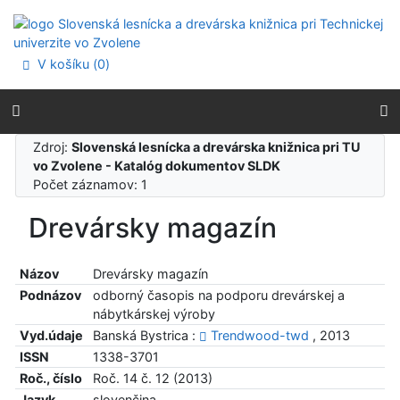
Prejsť na obsah
Prejsť na menu
Prehlásenie o webovej prístupnosti
V košíku (
0
)
Zdroj:
Slovenská lesnícka a drevárska knižnica pri TU
vo Zvolene - Katalóg dokumentov SLDK
Počet záznamov: 1
Drevársky magazín
Názov
Drevársky magazín
Podnázov
odborný časopis na podporu drevárskej a
nábytkárskej výroby
Vyd.údaje
Banská Bystrica :
Trendwood-twd
, 2013
ISSN
1338-3701
Roč., číslo
Roč. 14 č. 12 (2013)
Jazyk
slovenčina