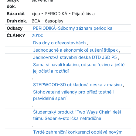
dok.
Báza dát
xjcp - PERIODIKÁ - Prijaté čísla
Druh dok.
BCA - časopisy
Odkazy
PERIODIKÁ-Súborný záznam periodika
ČLÁNKY
2013:
Dva dny o dřevostavbách
,
Jednoduché a ekonomické sušení štěpek
,
Jednovrstvá stavební deska DTD JSD P5
,
Sama si navalí kulatinu, odsune řezivo a ještě
jej očistí a roztřídí
,
STEPWOOD-3D obkladová deska z masivu
,
Stohovatelné válendy pro příležitostné i
pravidelné spaní
,
Študentský produkt "Two Ways Chair" rieši
tému Sedenie-stolička netradične
,
Tvrdé zahraniční konkurenci odolává novým