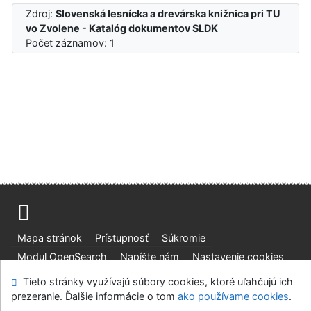
Zdroj:
Slovenská lesnícka a drevárska knižnica pri TU
vo Zvolene - Katalóg dokumentov SLDK
Počet záznamov: 1
Mapa stránok
Prístupnosť
Súkromie
Modul OpenSearch
Napíšte nám
Nastavenie cookies
Tieto stránky využívajú súbory cookies, ktoré uľahčujú ich
Slovenská lesnícka a drevárska knižnica pri Technickej
prezeranie. Ďalšie informácie o tom
ako používame cookies
.
univerzite vo Zvolene