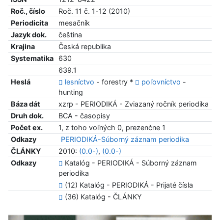
Roč., číslo
Roč. 11 č. 1-12 (2010)
Periodicita
mesačník
Jazyk dok.
čeština
Krajina
Česká republika
Systematika
630
639.1
Heslá
lesníctvo
- forestry *
poľovníctvo
-
hunting
Báza dát
xzrp - PERIODIKÁ - Zviazaný ročník periodika
Druh dok.
BCA - časopisy
Počet ex.
1, z toho voľných 0, prezenčne 1
Odkazy
PERIODIKÁ-Súborný záznam periodika
ČLÁNKY
2010:
(0.0-)
,
(0.0-)
Odkazy
Katalóg - PERIODIKÁ - Súborný záznam
periodika
(12) Katalóg - PERIODIKÁ - Prijaté čísla
(36) Katalóg - ČLÁNKY