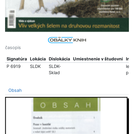
časopis
Signatúra
Lokácia
Dislokácia
Umiestnenie v študovni
Inf
P 6919
SLDK
SLDK-
len
Sklad
pre
Obsah