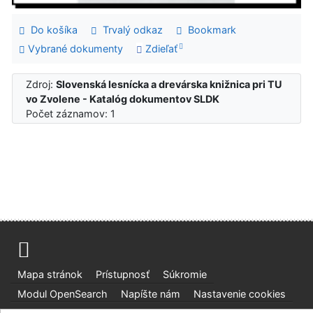
Do košíka
Trvalý odkaz
Bookmark
Vybrané dokumenty
Zdieľať
Zdroj:
Slovenská lesnícka a drevárska knižnica pri TU
vo Zvolene - Katalóg dokumentov SLDK
Počet záznamov: 1
Mapa stránok
Prístupnosť
Súkromie
Modul OpenSearch
Napíšte nám
Nastavenie cookies