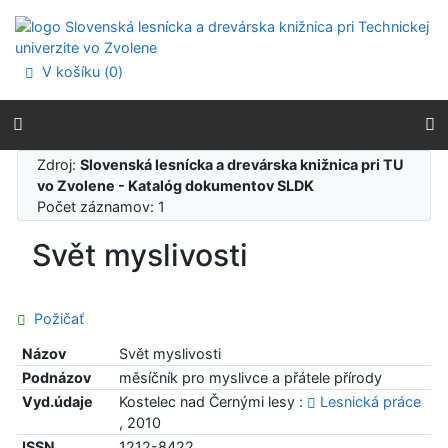
Prejsť na obsah
Prejsť na menu
Prehlásenie o webovej prístupnosti
V košíku (
0
)
Zdroj:
Slovenská lesnícka a drevárska knižnica pri TU
vo Zvolene - Katalóg dokumentov SLDK
Počet záznamov: 1
Svět myslivosti
Požičať
Názov
Svět myslivosti
Podnázov
měsíčník pro myslivce a přátele přírody
Vyd.údaje
Kostelec nad Černými lesy :
Lesnická práce
, 2010
ISSN
1212-8422