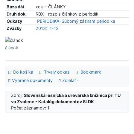
Báza dát
xcla - ČLÁNKY
Druh dok.
RBX - rozpis článkov z periodík
Odkazy
PERIODIKÁ-Súborný záznam periodika
Zväzky
2013:
1-12
článok
Do košíka
Trvalý odkaz
Bookmark
Vybrané dokumenty
Zdieľať
Zdroj:
Slovenská lesnícka a drevárska knižnica pri TU
vo Zvolene - Katalóg dokumentov SLDK
Počet záznamov: 1