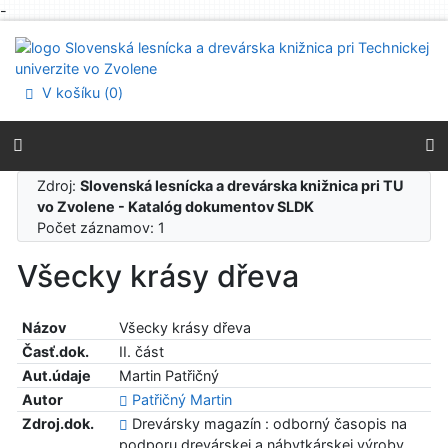
-
Prejsť na obsah
Prejsť na menu
Prehlásenie o webovej prístupnosti
V košíku (
0
)
Zdroj:
Slovenská lesnícka a drevárska knižnica pri TU
vo Zvolene - Katalóg dokumentov SLDK
Počet záznamov: 1
Všecky krásy dřeva
Názov
Všecky krásy dřeva
Časť.dok.
II. část
Aut.údaje
Martin Patřičný
Autor
Patřičný Martin
Zdroj.dok.
Drevársky magazín : odborný časopis na
podporu drevárskej a nábytkárskej výroby.