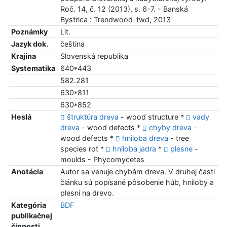
Roč. 14, č. 12 (2013), s. 6-7. - Banská
Bystrica : Trendwood-twd, 2013
Poznámky
Lit.
Jazyk dok.
čeština
Krajina
Slovenská republika
Systematika
640*443
582.281
630*811
630*852
Heslá
štruktúra dreva
- wood structure *
vady
dreva
- wood defects *
chyby dreva
-
wood defects *
hniloba dreva
- tree
species rot *
hniloba jadra
*
plesne
-
moulds - Phycomycetes
Anotácia
Autor sa venuje chybám dreva. V druhej časti
článku sú popísané pôsobenie húb, hniloby a
plesní na drevo.
Kategória
BDF
publikačnej
činnosti