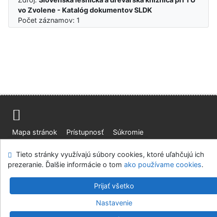
vo Zvolene - Katalóg dokumentov SLDK
Počet záznamov: 1
Mapa stránok
Prístupnosť
Súkromie
Modul OpenSearch
Napíšte nám
Nastavenie cookies
Tieto stránky využívajú súbory cookies, ktoré uľahčujú ich
prezeranie. Ďalšie informácie o tom
ako používame cookies
.
Slovenská lesnícka a drevárska knižnica pri Technickej
univerzite vo Zvolene
Prijať všetko
©1993-2026
IPAC
v.4.8.63a
-
Cosmotron Slovakia, s.r.o.
Nastavenie