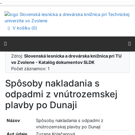
-
Prejsť na obsah
Prejsť na menu
Prehlásenie o webovej prístupnosti
V košíku (
0
)
Zdroj:
Slovenská lesnícka a drevárska knižnica pri TU
vo Zvolene - Katalóg dokumentov SLDK
Počet záznamov: 1
Spôsoby nakladania s
odpadmi z vnútrozemskej
plavby po Dunaji
Názov
Spôsoby nakladania s odpadmi z
vnútrozemskej plavby po Dunaji
Aut.údaje
Zuzana Kolačanová