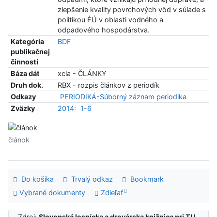
zlepšenie kvality povrchových vôd v súlade s
politikou ÉÚ v oblasti vodného a
odpadového hospodárstva.
Kategória
BDF
publikačnej
činnosti
Báza dát
xcla - ČLÁNKY
Druh dok.
RBX - rozpis článkov z periodík
Odkazy
PERIODIKÁ-Súborný záznam periodika
Zväzky
2014:
1-6
článok
Do košíka
Trvalý odkaz
Bookmark
Vybrané dokumenty
Zdieľať
Zdroj:
Slovenská lesnícka a drevárska knižnica pri TU