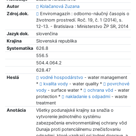
Autor
Kolačanová Zuzana
Zdroj.dok.
Enviromagazín : odborno-náučný časopis o
životnom prostredí. Roč. 19, č. 1 (2014), s.
12-13. - Bratislava : Ministerstvo ŽP SR, 2014
Jazyk dok.
slovenčina
Krajina
Slovenská republika
Systematika
626.8
556.5
504.4.064.2
628.47
Heslá
vodné hospodárstvo
- water management
*
kvalita vody
- water quality *
povrchové
vody
- surface water *
ochrana vôd
- water
protection *
nakladanie s odpadmi
- waste
treatment
Anotácia
Všetky podunajské krajiny sa snažia o
vytvorenie jednotného systému
zabezpečenia environmentálnej ochrany vôd
Dunaja proti potenciálnemu znečisťovaniu
odpadmi, ktoré vznikajú pri lodnej doprave, a