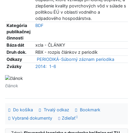
zlepšenie kvality povrchových vôd v súlade s
politikou ÉÚ v oblasti vodného a
odpadového hospodárstva.
Kategória
BDF
publikačnej
činnosti
Báza dát
xcla - ČLÁNKY
Druh dok.
RBX - rozpis článkov z periodík
Odkazy
PERIODIKÁ-Súborný záznam periodika
Zväzky
2014:
1-6
článok
Do košíka
Trvalý odkaz
Bookmark
Vybrané dokumenty
Zdieľať
Zdroj:
Slovenská lesnícka a drevárska knižnica pri TU