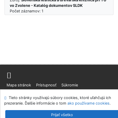
vo Zvolene - Katalóg dokumentov SLDK
Počet záznamov: 1
Mapa stránok
Prístupnosť
Súkromie
Modul OpenSearch
Napíšte nám
Nastavenie cookies
Tieto stránky využívajú súbory cookies, ktoré uľahčujú ich
prezeranie. Ďalšie informácie o tom
ako používame cookies
.
Slovenská lesnícka a drevárska knižnica pri Technickej
univerzite vo Zvolene
Prijať všetko
©1993-2026
IPAC
v.4.8.63a
-
Cosmotron Slovakia, s.r.o.