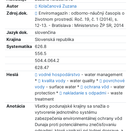
Autor
Kolačanová Zuzana
Zdroj.dok.
Enviromagazín : odborno-náučný časopis o
životnom prostredí. Roč. 19, č. 1 (2014), s.
12-13. - Bratislava : Ministerstvo ŽP SR, 2014
Jazyk dok.
slovenčina
Krajina
Slovenská republika
Systematika
626.8
556.5
504.4.064.2
628.47
Heslá
vodné hospodárstvo
- water management
*
kvalita vody
- water quality *
povrchové
vody
- surface water *
ochrana vôd
- water
protection *
nakladanie s odpadmi
- waste
treatment
Anotácia
Všetky podunajské krajiny sa snažia o
vytvorenie jednotného systému
zabezpečenia environmentálnej ochrany vôd
Dunaja proti potenciálnemu znečisťovaniu
odpadmi, ktoré vznikajú pri lodnej doprave, a