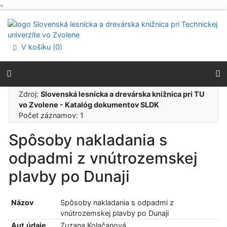
-
Prejsť na obsah
Prejsť na menu
Prehlásenie o webovej prístupnosti
V košíku (
0
)
Zdroj:
Slovenská lesnícka a drevárska knižnica pri TU
vo Zvolene - Katalóg dokumentov SLDK
Počet záznamov: 1
Spôsoby nakladania s
odpadmi z vnútrozemskej
plavby po Dunaji
Názov
Spôsoby nakladania s odpadmi z
vnútrozemskej plavby po Dunaji
Aut.údaje
Zuzana Kolačanová