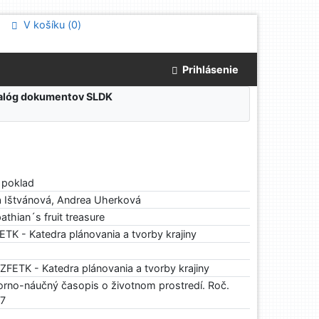
V košíku (
0
)
Prihlásenie
atalóg dokumentov SLDK
 poklad
 Ištvánová, Andrea Uherková
thian´s fruit treasure
TK - Katedra plánovania a tvorby krajiny
FETK - Katedra plánovania a tvorby krajiny
rno-náučný časopis o životnom prostredí. Roč.
27