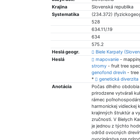
Krajina
Slovenská republika
Systematika
(234.372) (fyzickogeog
528
634.11/.19
634
575.2
Heslá geogr.
Biele Karpaty (Slove
Heslá
mapovanie
- mappin
stromy
- fruit tree spe
genofond drevín
- tree
*
genetická diverzita
Anotácia
Počas dlhého obdobia 
prirodzene vytvárali kul
rámec poľnohospodárs
harmonickej vidieckej k
krajinných štruktúr a vy
zručnosti. V Bielych K
je jednou z týchto ho
odrôd ovocných drevín.
ovocinárstva pre príro