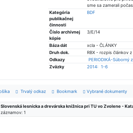
sme sa zamerali počas 
Kategória
BDF
publikačnej
činnosti
Číslo archívnej
3/E/14
kópie
Báza dát
xcla - ČLÁNKY
Druh dok.
RBX - rozpis článkov z
Odkazy
PERIODIKÁ-Súborný z
Zväzky
2014:
1-6
šíka
Trvalý odkaz
Bookmark
Vybrané dokumenty
:
Slovenská lesnícka a drevárska knižnica pri TU vo Zvolene - K
 záznamov: 1