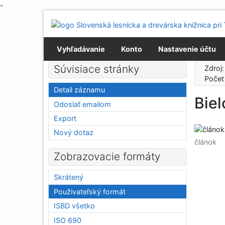
-
Prejsť na obsah
Prejsť na menu
Prehlásenie o webovej prístupnosti
Vyhľadávanie
Konto
Nastavenie účtu
Súvisiace stránky
Zdroj
Počet
Detail záznamu
Bie
Odoslať emailom
Export
Nový dotaz
článok
Zobrazovacie formáty
Skrátený
Použivateľský formát
ISBD všetko
ISO 690