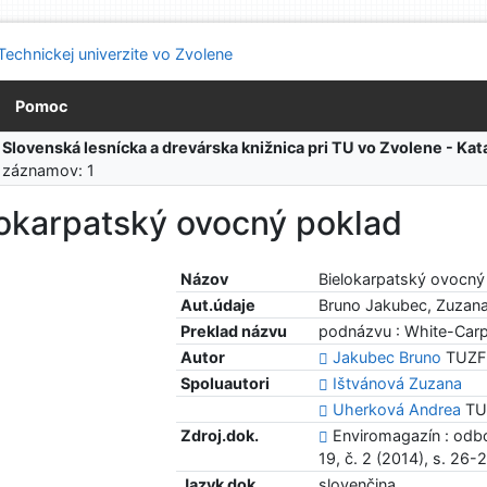
Pomoc
:
Slovenská lesnícka a drevárska knižnica pri TU vo Zvolene - K
 záznamov: 1
lokarpatský ovocný poklad
Názov
Bielokarpatský ovocný
Aut.údaje
Bruno Jakubec, Zuzana
Preklad názvu
podnázvu : White-Carpa
Autor
Jakubec Bruno
TUZFE
Spoluautori
Ištvánová Zuzana
Uherková Andrea
TUZ
Zdroj.dok.
Enviromagazín : odbo
19, č. 2 (2014), s. 26-
Jazyk dok.
slovenčina