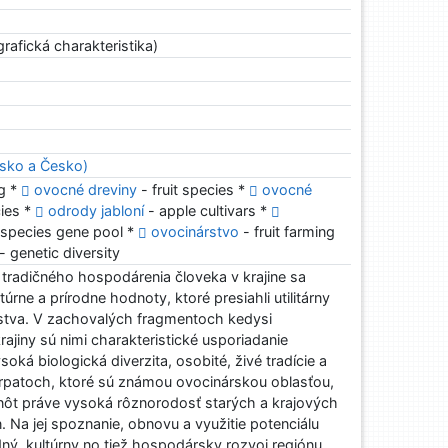
rafická charakteristika)
nsko a Česko)
g *
ovocné dreviny
- fruit species *
ovocné
cies *
odrody jabloní
- apple cultivars *
 species gene pool *
ovocinárstvo
- fruit farming
- genetic diversity
tradičného hospodárenia človeka v krajine sa
túrne a prírodne hodnoty, ktoré presiahli utilitárny
tva. V zachovalých fragmentoch kedysi
rajiny sú nimi charakteristické usporiadanie
soká biologická diverzita, osobité, živé tradície a
arpatoch, ktoré sú známou ovocinárskou oblasťou,
dnôt práve vysoká rôznorodosť starých a krajových
 Na jej spoznanie, obnovu a využitie potenciálu
dný, kultúrny no tiež hospodársky rozvoj regiónu