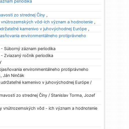
áznam periodika
avosti zo strednej Číny
,
 vnútrozemských vôd-ich význam a hodnotenie
,
 udržateľné kamenivo v juhovýchodnej Európe
,
asňovania environmentálneho protiprávneho
 - Súborný záznam periodika
- Zviazaný ročník periodika
Y
jasňovania environmentálneho protiprávneho
š, Ján Ninčák
o udržateľné kamenivo v juhovýchodnej Európe /
avosti zo strednej Číny / Stanislav Torma, Jozef
 vnútrozemských vôd - ich význam a hodnotenie