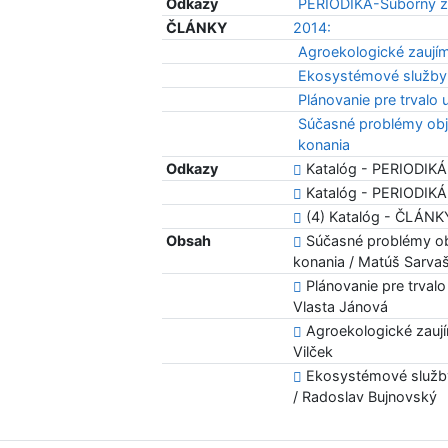
Odkazy
PERIODIKÁ-Súborný z
ČLÁNKY
2014:
Agroekologické zaujím
Ekosystémové služby
Plánovanie pre trvalo
Súčasné problémy obj
konania
Odkazy
Katalóg - PERIODIKÁ
Katalóg - PERIODIKÁ 
(4) Katalóg - ČLÁNK
Obsah
Súčasné problémy ob
konania / Matúš Sarva
Plánovanie pre trval
Vlasta Jánová
Agroekologické zaujím
Vilček
Ekosystémové služby
/ Radoslav Bujnovský