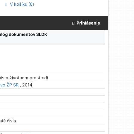
V košíku (
0
)
Prihlásenie
atalóg dokumentov SLDK
s o životnom prostredí
tvo ŽP SR
, 2014
até čísla