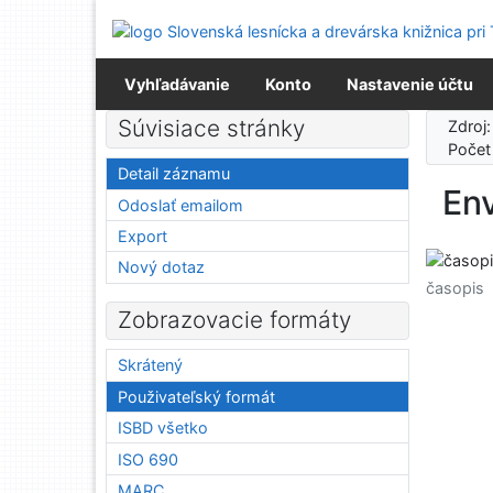
Prejsť na obsah
Prejsť na menu
Prehlásenie o webovej prístupnosti
Vyhľadávanie
Konto
Nastavenie účtu
Súvisiace stránky
Zdroj
Počet
Detail záznamu
En
Odoslať emailom
Export
Nový dotaz
časopis
Zobrazovacie formáty
Skrátený
Použivateľský formát
ISBD všetko
ISO 690
MARC