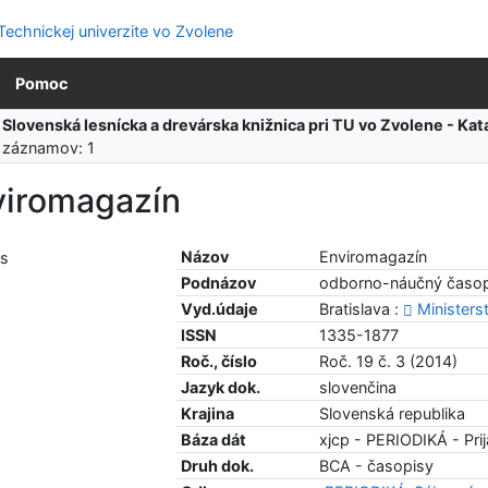
Pomoc
:
Slovenská lesnícka a drevárska knižnica pri TU vo Zvolene - K
 záznamov: 1
viromagazín
Názov
Enviromagazín
Podnázov
odborno-náučný časopi
Vyd.údaje
Bratislava :
Ministers
ISSN
1335-1877
Roč., číslo
Roč. 19 č. 3 (2014)
Jazyk dok.
slovenčina
Krajina
Slovenská republika
Báza dát
xjcp - PERIODIKÁ - Prij
Druh dok.
BCA - časopisy