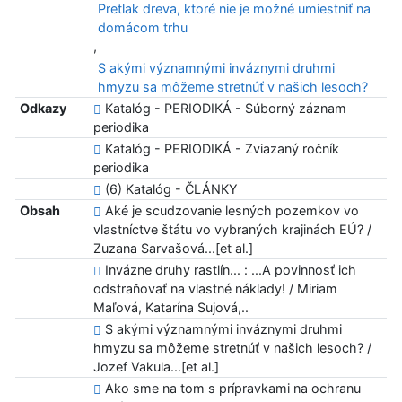
Pretlak dreva, ktoré nie je možné umiestniť na
domácom trhu
,
S akými významnými inváznymi druhmi
hmyzu sa môžeme stretnúť v našich lesoch?
Odkazy
Katalóg - PERIODIKÁ - Súborný záznam
periodika
Katalóg - PERIODIKÁ - Zviazaný ročník
periodika
(6) Katalóg - ČLÁNKY
Obsah
Aké je scudzovanie lesných pozemkov vo
vlastníctve štátu vo vybraných krajinách EÚ? /
Zuzana Sarvašová...[et al.]
Invázne druhy rastlín... : ...A povinnosť ich
odstraňovať na vlastné náklady! / Miriam
Maľová, Katarína Sujová,..
S akými významnými inváznymi druhmi
hmyzu sa môžeme stretnúť v našich lesoch? /
Jozef Vakula...[et al.]
Ako sme na tom s prípravkami na ochranu