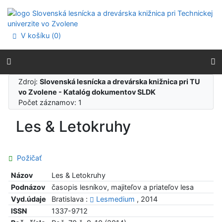
Prejsť na obsah
Prejsť na menu
Prehlásenie o webovej prístupnosti
V košíku (
0
)
Zdroj:
Slovenská lesnícka a drevárska knižnica pri TU
vo Zvolene - Katalóg dokumentov SLDK
Počet záznamov: 1
Les & Letokruhy
Požičať
Názov
Les & Letokruhy
Podnázov
časopis lesníkov, majiteľov a priateľov lesa
Vyd.údaje
Bratislava :
Lesmedium
, 2014
ISSN
1337-9712