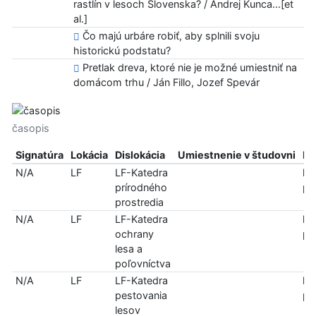
rastlín v lesoch Slovenska? / Andrej Kunca...[et
al.]
Čo majú urbáre robiť, aby splnili svoju
historickú podstatu?
Pretlak dreva, ktoré nie je možné umiestniť na
domácom trhu / Ján Fillo, Jozef Spevár
časopis
Signatúra
Lokácia
Dislokácia
Umiestnenie v študovni
In
N/A
LF
LF-Katedra
len
prírodného
pr
prostredia
N/A
LF
LF-Katedra
len
ochrany
pr
lesa a
poľovníctva
N/A
LF
LF-Katedra
len
pestovania
pr
lesov