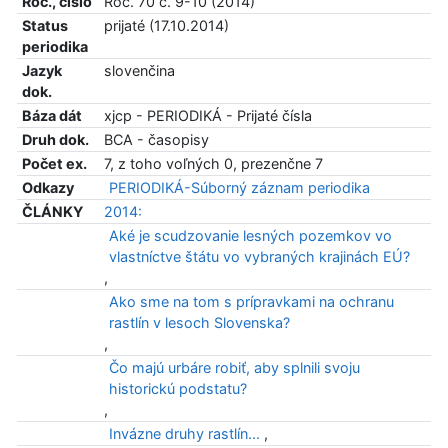
Roč., číslo
Roč. 70 č. 9-10 (2014)
Status
prijaté (17.10.2014)
periodika
Jazyk
slovenčina
dok.
Báza dát
xjcp - PERIODIKÁ - Prijaté čísla
Druh dok.
BCA - časopisy
Počet ex.
7, z toho voľných 0, prezenčne 7
Odkazy
PERIODIKÁ-Súborný záznam periodika
ČLÁNKY
2014:
Aké je scudzovanie lesných pozemkov vo
vlastníctve štátu vo vybraných krajinách EÚ?
,
Ako sme na tom s prípravkami na ochranu
rastlín v lesoch Slovenska?
,
Čo majú urbáre robiť, aby splnili svoju
historickú podstatu?
,
Invázne druhy rastlín...
,