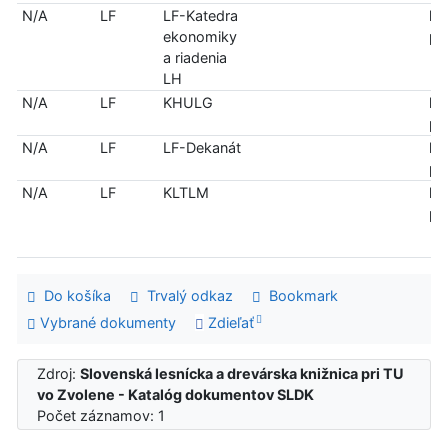
N/A
LF
LF-Katedra
len
ekonomiky
pr
a riadenia
LH
N/A
LF
KHULG
len
pr
N/A
LF
LF-Dekanát
len
pr
N/A
LF
KLTLM
len
pr
Do košíka
Trvalý odkaz
Bookmark
Vybrané dokumenty
Zdieľať
Zdroj:
Slovenská lesnícka a drevárska knižnica pri TU
vo Zvolene - Katalóg dokumentov SLDK
Počet záznamov: 1