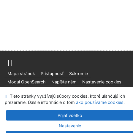
Mapa stránok
Prístupnosť
Súkromie
Modul OpenSearch
Napíšte nám
Nastavenie cookies
Tieto stránky využívajú súbory cookies, ktoré uľahčujú ich
Slovenská lesnícka a drevárska knižnica pri Technickej
prezeranie. Ďalšie informácie o tom
univerzite vo Zvolene
ako používame cookies
.
©1993-2026
IPAC
v.4.8.63a
-
Cosmotron Slovakia, s.r.o.
Prijať všetko
Nastavenie