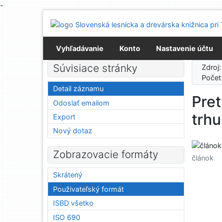
-
Prejsť na obsah
Prejsť na menu
Prehlásenie o webovej prístupnosti
Vyhľadávanie
Konto
Nastavenie účtu
Súvisiace stránky
Zdroj
Počet
Detail záznamu
Pret
Odoslať emailom
trhu
Export
Nový dotaz
Zobrazovacie formáty
článok
Skrátený
Použivateľský formát
ISBD všetko
ISO 690