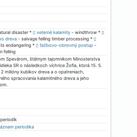
atural disaster *
veterné kalamity
- windthrow *
ho dreva
- salvage felling timber processing *
sts endangering *
ťažbovo-obnovný postup
-
 felling
fom Spevárom, štátnym tajomníkom Minosterstva
ieka SR o následkoch víchrice Žofia, ktorá 15. 5.
 2 milióny kubíkov dreva a o opatreniach,
tného spracovania kalamitného dreva a jeho
ľom.
 periodík
áznam periodika