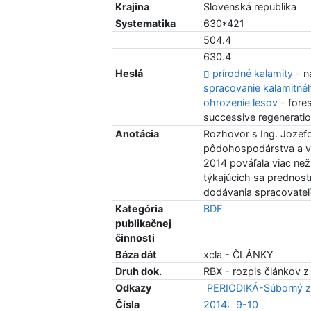
Krajina
Slovenská republika
Systematika
630*421
504.4
630.4
Heslá
prírodné kalamity
- n
spracovanie kalamitné
ohrozenie lesov
- fore
successive regeneration
Anotácia
Rozhovor s Ing. Joze
pôdohospodárstva a vid
2014 pováľala viac než
týkajúcich sa prednos
dodávania spracovate
Kategória
BDF
publikačnej
činnosti
Báza dát
xcla - ČLÁNKY
Druh dok.
RBX - rozpis článkov z
Odkazy
PERIODIKÁ-Súborný z
Čísla
2014:
9-10