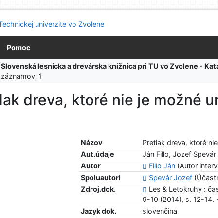
Pomoc
:
Slovenská lesnícka a drevárska knižnica pri TU vo Zvolene - K
 záznamov: 1
lak dreva, ktoré nie je možné
Názov
Pretlak dreva, ktoré n
Aut.údaje
Ján Fillo, Jozef Spevár
Autor
Fillo Ján
(Autor inter
Spoluautori
Spevár Jozef
(Účastn
Zdroj.dok.
Les & Letokruhy : časo
9-10 (2014), s. 12-14.
Jazyk dok.
slovenčina