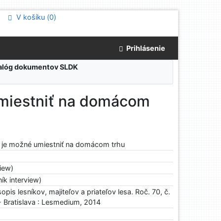
V košíku (
0
)
Prihlásenie
atalóg dokumentov SLDK
 umiestniť na domácom
ie je možné umiestniť na domácom trhu
view)
ík interview)
pis lesníkov, majiteľov a priateľov lesa. Roč. 70, č.
 - Bratislava : Lesmedium, 2014