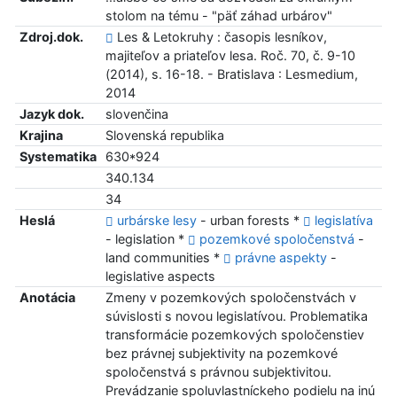
stolom na tému - "päť záhad urbárov"
Zdroj.dok.
Les & Letokruhy : časopis lesníkov,
majiteľov a priateľov lesa. Roč. 70, č. 9-10
(2014), s. 16-18. - Bratislava : Lesmedium,
2014
Jazyk dok.
slovenčina
Krajina
Slovenská republika
Systematika
630*924
340.134
34
Heslá
urbárske lesy
- urban forests *
legislatíva
- legislation *
pozemkové spoločenstvá
-
land communities *
právne aspekty
-
legislative aspects
Anotácia
Zmeny v pozemkových spoločenstvách v
súvislosti s novou legislatívou. Problematika
transformácie pozemkových spoločenstiev
bez právnej subjektivity na pozemkové
spoločenstvá s právnou subjektivitou.
Prevádzanie spoluvlastníckeho podielu na inú