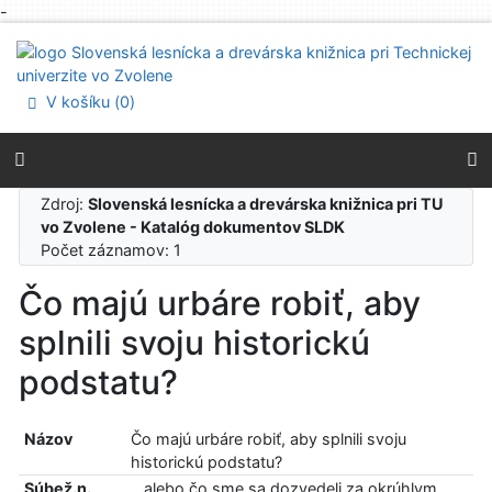
-
Prejsť na obsah
Prejsť na menu
Prehlásenie o webovej prístupnosti
V košíku (
0
)
Zdroj:
Slovenská lesnícka a drevárska knižnica pri TU
vo Zvolene - Katalóg dokumentov SLDK
Počet záznamov: 1
Čo majú urbáre robiť, aby
splnili svoju historickú
podstatu?
Názov
Čo majú urbáre robiť, aby splnili svoju
historickú podstatu?
Súbež.n.
...alebo čo sme sa dozvedeli za okrúhlym