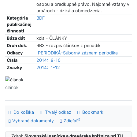
osobu a predkupné právo. Nájomné vzťahy v
urbároch - riziká a obmedzenia.
Kategória
BDF
publikačnej
činnosti
Báza dát
xcla - ČLÁNKY
Druh dok.
RBX - rozpis článkov z periodík
Odkazy
PERIODIKÁ-Súborný záznam periodika
Čísla
2014:
9-10
Zväzky
2014:
1-12
článok
Do košíka
Trvalý odkaz
Bookmark
Vybrané dokumenty
Zdieľať
Zdroj:
Slovenská lesnícka a drevárska knižnica pri TU