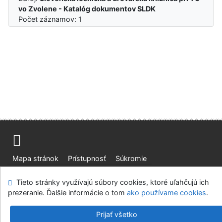
vo Zvolene - Katalóg dokumentov SLDK
Počet záznamov: 1
Mapa stránok
Prístupnosť
Súkromie
Modul OpenSearch
Napíšte nám
Nastavenie cookies
Tieto stránky využívajú súbory cookies, ktoré uľahčujú ich
prezeranie. Ďalšie informácie o tom
ako používame cookies
.
Slovenská lesnícka a drevárska knižnica pri Technickej
univerzite vo Zvolene
Prijať všetko
©1993-2026
IPAC
v.4.8.63a
-
Cosmotron Slovakia, s.r.o.