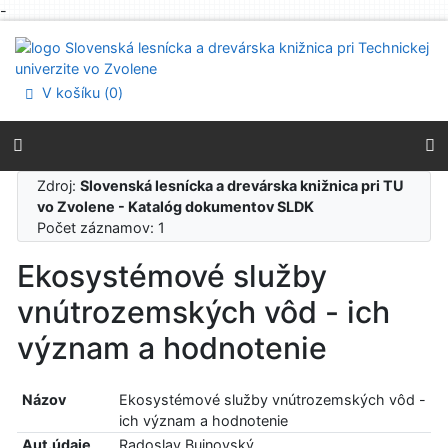
-
Prejsť na obsah
Prejsť na menu
Prehlásenie o webovej prístupnosti
V košíku (
0
)
Zdroj:
Slovenská lesnícka a drevárska knižnica pri TU
vo Zvolene - Katalóg dokumentov SLDK
Počet záznamov: 1
Ekosystémové služby
vnútrozemských vôd - ich
význam a hodnotenie
Názov
Ekosystémové služby vnútrozemských vôd -
ich význam a hodnotenie
Aut.údaje
Radoslav Bujnovský