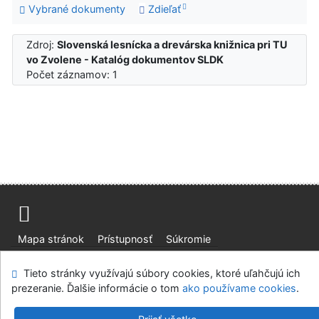
Vybrané dokumenty
Zdieľať
Zdroj:
Slovenská lesnícka a drevárska knižnica pri TU
vo Zvolene - Katalóg dokumentov SLDK
Počet záznamov: 1
Mapa stránok
Prístupnosť
Súkromie
Modul OpenSearch
Napíšte nám
Nastavenie cookies
Tieto stránky využívajú súbory cookies, ktoré uľahčujú ich
prezeranie. Ďalšie informácie o tom
ako používame cookies
.
Slovenská lesnícka a drevárska knižnica pri Technickej
univerzite vo Zvolene