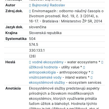
Autor
Bujnovský Radoslav
Zdroj.dok.
Enviromagazín : odborno-náučný časopis o
životnom prostredí. Roč. 19, č. 3 (2014), s.
16-17. - Bratislava : Ministerstvo ŽP SR, 2014
Jazyk dok.
slovenčina
Krajina
Slovenská republika
Systematika
504
574.5
330.133.1
(28)
Heslá
vodné ekosystémy
- water ecosystems *
úžitková hodnota
- utility value *
antropoekológia
- anthropoecology *
vnútrozemské vody
- inland waters *
ekosystémové služby
- ecosystem services
Anotácia
Ekosystémové služby predstavujú aspekty
prírodných a človekom modifikovaných
ekosystémov, ktorých využívanie prináša
ľuďom úžitok a blahobyt. Hodnota týchto
úžitkov je tak úžitková a neúžitková, ako aj