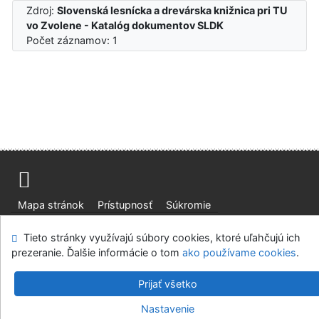
Zdroj:
Slovenská lesnícka a drevárska knižnica pri TU
vo Zvolene - Katalóg dokumentov SLDK
Počet záznamov: 1
Mapa stránok
Prístupnosť
Súkromie
Modul OpenSearch
Napíšte nám
Nastavenie cookies
Tieto stránky využívajú súbory cookies, ktoré uľahčujú ich
prezeranie. Ďalšie informácie o tom
ako používame cookies
.
Slovenská lesnícka a drevárska knižnica pri Technickej
univerzite vo Zvolene
Prijať všetko
©1993-2026
IPAC
v.4.8.63a
-
Cosmotron Slovakia, s.r.o.
Nastavenie