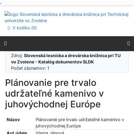
-
Prejsť na obsah
Prejsť na menu
Prehlásenie o webovej prístupnosti
V košíku (
0
)
Zdroj:
Slovenská lesnícka a drevárska knižnica pri TU
vo Zvolene - Katalóg dokumentov SLDK
Počet záznamov: 1
Plánovanie pre trvalo
udržateľné kamenivo v
juhovýchodnej Európe
Názov
Plánovanie pre trvalo udržateľné kamenivo v
juhovýchodnej Európe
Aut.údaje
Vlasta Jánová