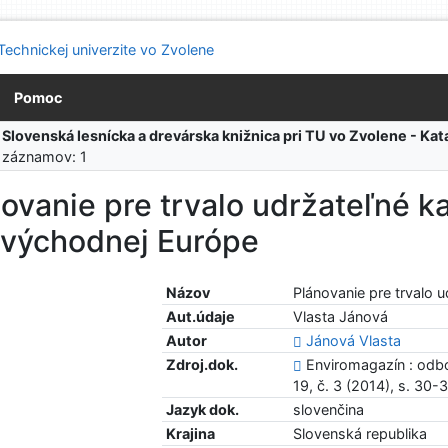
Pomoc
:
Slovenská lesnícka a drevárska knižnica pri TU vo Zvolene - K
 záznamov: 1
ovanie pre trvalo udržateľné k
ovýchodnej Európe
Názov
Plánovanie pre trvalo
Aut.údaje
Vlasta Jánová
Autor
Jánová Vlasta
Zdroj.dok.
Enviromagazín : odbo
19, č. 3 (2014), s. 30-
Jazyk dok.
slovenčina
Krajina
Slovenská republika