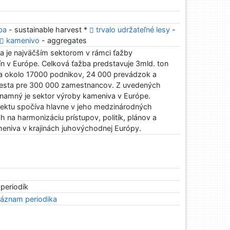
ba
- sustainable harvest *
trvalo udržateľné lesy
-
kamenivo
- aggregates
a je najväčším sektorom v rámci ťažby
n v Európe. Celková ťažba predstavuje 3mld. ton
a okolo 17000 podnikov, 24 000 prevádzok a
iesta pre 300 000 zamestnancov. Z uvedených
ýznamný je sektor výroby kameniva v Európe.
ektu spočíva hlavne v jeho medzinárodných
h na harmonizáciu prístupov, politík, plánov a
ameniva v krajinách juhovýchodnej Európy.
 periodík
áznam periodika