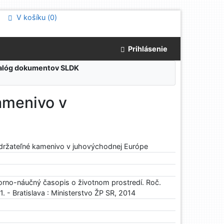
V košíku (
0
)
Prihlásenie
atalóg dokumentov SLDK
amenivo v
 udržateľné kamenivo v juhovýchodnej Európe
rno-náučný časopis o životnom prostredí. Roč.
31. - Bratislava : Ministerstvo ŽP SR, 2014