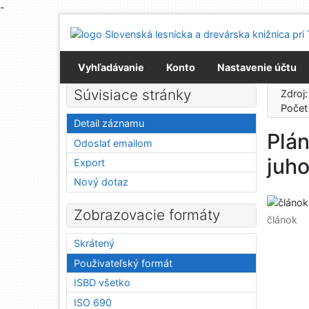
-
Prejsť na obsah
Prejsť na menu
Prehlásenie o webovej prístupnosti
Vyhľadávanie
Konto
Nastavenie účtu
Súvisiace stránky
Zdroj
Počet
Detail záznamu
Plán
Odoslať emailom
juh
Export
Nový dotaz
Zobrazovacie formáty
článok
Skrátený
Použivateľský formát
ISBD všetko
ISO 690