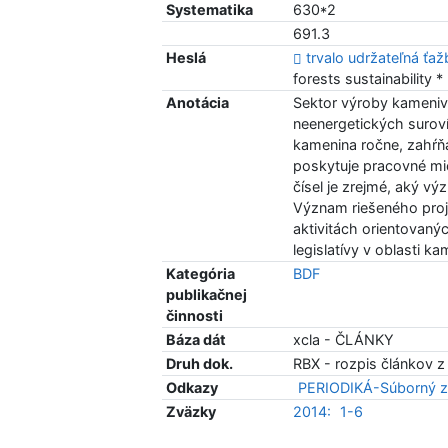
Systematika
630*2
691.3
Heslá
trvalo udržateľná ťaž
forests sustainability *
Anotácia
Sektor výroby kameniv
neenergetických suroví
kamenina ročne, zahŕň
poskytuje pracovné m
čísel je zrejmé, aký v
Význam riešeného proj
aktivitách orientovanýc
legislatívy v oblasti k
Kategória
BDF
publikačnej
činnosti
Báza dát
xcla - ČLÁNKY
Druh dok.
RBX - rozpis článkov z
Odkazy
PERIODIKÁ-Súborný z
Zväzky
2014:
1-6