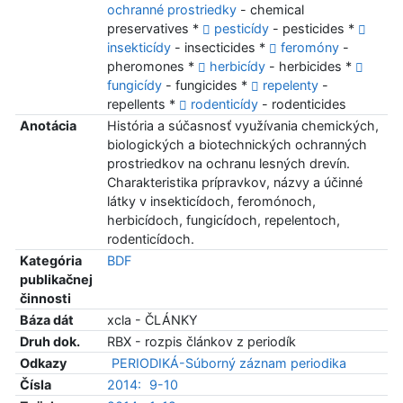
ochranné prostriedky
- chemical
preservatives *
pesticídy
- pesticides *
insekticídy
- insecticides *
feromóny
-
pheromones *
herbicídy
- herbicides *
fungicídy
- fungicides *
repelenty
-
repellents *
rodenticídy
- rodenticides
Anotácia
História a súčasnosť využívania chemických,
biologických a biotechnických ochranných
prostriedkov na ochranu lesných drevín.
Charakteristika prípravkov, názvy a účinné
látky v insekticídoch, feromónoch,
herbicídoch, fungicídoch, repelentoch,
rodenticídoch.
Kategória
BDF
publikačnej
činnosti
Báza dát
xcla - ČLÁNKY
Druh dok.
RBX - rozpis článkov z periodík
Odkazy
PERIODIKÁ-Súborný záznam periodika
Čísla
2014:
9-10