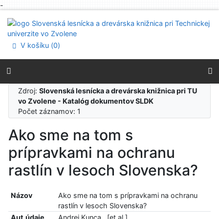
-
Prejsť na obsah
Prejsť na menu
Prehlásenie o webovej prístupnosti
V košíku (
0
)
Zdroj:
Slovenská lesnícka a drevárska knižnica pri TU
vo Zvolene - Katalóg dokumentov SLDK
Počet záznamov: 1
Ako sme na tom s
prípravkami na ochranu
rastlín v lesoch Slovenska?
Názov
Ako sme na tom s prípravkami na ochranu
rastlín v lesoch Slovenska?
Aut.údaje
Andrej Kunca...[et al.]