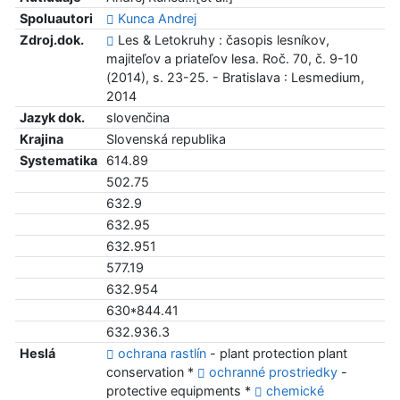
Spoluautori
Kunca Andrej
Zdroj.dok.
Les & Letokruhy : časopis lesníkov,
majiteľov a priateľov lesa. Roč. 70, č. 9-10
(2014), s. 23-25. - Bratislava : Lesmedium,
2014
Jazyk dok.
slovenčina
Krajina
Slovenská republika
Systematika
614.89
502.75
632.9
632.95
632.951
577.19
632.954
630*844.41
632.936.3
Heslá
ochrana rastlín
- plant protection plant
conservation *
ochranné prostriedky
-
protective equipments *
chemické