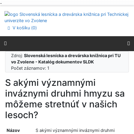
-
Prejsť na obsah
Prejsť na menu
Prehlásenie o webovej prístupnosti
V košíku (
0
)
Zdroj:
Slovenská lesnícka a drevárska knižnica pri TU
vo Zvolene - Katalóg dokumentov SLDK
Počet záznamov: 1
S akými významnými
inváznymi druhmi hmyzu sa
môžeme stretnúť v našich
lesoch?
Názov
S akými významnými inváznymi druhmi