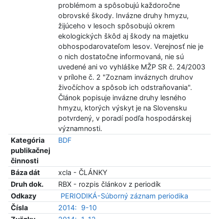
problémom a spôsobujú každoročne
obrovské škody. Invázne druhy hmyzu,
žijúceho v lesoch spôsobujú okrem
ekologických škôd aj škody na majetku
obhospodarovateľom lesov. Verejnosť nie je
o nich dostatočne informovaná, nie sú
uvedené ani vo vyhláške MŽP SR č. 24/2003
v prílohe č. 2 "Zoznam inváznych druhov
živočíchov a spôsob ich odstraňovania".
Článok popisuje invázne druhy lesného
hmyzu, ktorých výskyt je na Slovensku
potvrdený, v poradí podľa hospodárskej
významnosti.
Kategória
BDF
publikačnej
činnosti
Báza dát
xcla - ČLÁNKY
Druh dok.
RBX - rozpis článkov z periodík
Odkazy
PERIODIKÁ-Súborný záznam periodika
Čísla
2014:
9-10