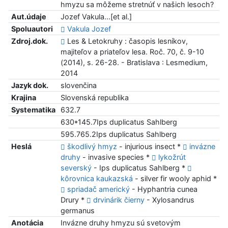
hmyzu sa môžeme stretnúť v našich lesoch?
Aut.údaje
Jozef Vakula...[et al.]
Spoluautori
Vakula Jozef
Zdroj.dok.
Les & Letokruhy : časopis lesníkov,
majiteľov a priateľov lesa. Roč. 70, č. 9-10
(2014), s. 26-28. - Bratislava : Lesmedium,
2014
Jazyk dok.
slovenčina
Krajina
Slovenská republika
Systematika
632.7
630*145.7Ips duplicatus Sahlberg
595.765.2Ips duplicatus Sahlberg
Heslá
škodlivý hmyz
- injurious insect *
invázne
druhy
- invasive species *
lykožrút
severský
- Ips duplicatus Sahlberg *
kôrovnica kaukazská
- silver fir wooly aphid *
spriadač americký
- Hyphantria cunea
Drury *
drvinárik čierny
- Xylosandrus
germanus
Anotácia
Invázne druhy hmyzu sú svetovým