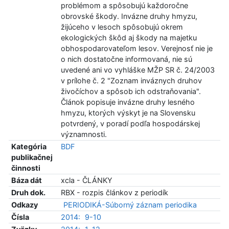
problémom a spôsobujú každoročne
obrovské škody. Invázne druhy hmyzu,
žijúceho v lesoch spôsobujú okrem
ekologických škôd aj škody na majetku
obhospodarovateľom lesov. Verejnosť nie je
o nich dostatočne informovaná, nie sú
uvedené ani vo vyhláške MŽP SR č. 24/2003
v prílohe č. 2 "Zoznam inváznych druhov
živočíchov a spôsob ich odstraňovania".
Článok popisuje invázne druhy lesného
hmyzu, ktorých výskyt je na Slovensku
potvrdený, v poradí podľa hospodárskej
významnosti.
Kategória
BDF
publikačnej
činnosti
Báza dát
xcla - ČLÁNKY
Druh dok.
RBX - rozpis článkov z periodík
Odkazy
PERIODIKÁ-Súborný záznam periodika
Čísla
2014:
9-10