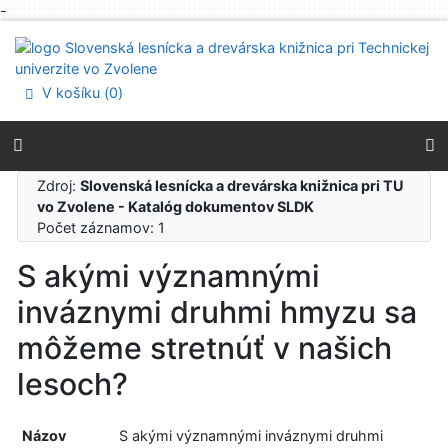
-
Prejsť na obsah
Prejsť na menu
Prehlásenie o webovej prístupnosti
V košíku (
0
)
Zdroj:
Slovenská lesnícka a drevárska knižnica pri TU
vo Zvolene - Katalóg dokumentov SLDK
Počet záznamov: 1
S akými významnými
inváznymi druhmi hmyzu sa
môžeme stretnúť v našich
lesoch?
Názov
S akými významnými inváznymi druhmi