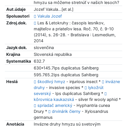
hmyzu sa môžeme stretnúť v našich lesoch?
Aut.údaje
Jozef Vakula...[et al.]
Spoluautori
Vakula Jozef
Zdroj.dok.
Les & Letokruhy : časopis lesníkov,
majiteľov a priateľov lesa. Roč. 70, č. 9-10
(2014), s. 26-28. - Bratislava : Lesmedium,
2014
Jazyk dok.
slovenčina
Krajina
Slovenská republika
Systematika
632.7
630*145.7Ips duplicatus Sahlberg
595.765.2Ips duplicatus Sahlberg
Heslá
škodlivý hmyz
- injurious insect *
invázne
druhy
- invasive species *
lykožrút
severský
- Ips duplicatus Sahlberg *
kôrovnica kaukazská
- silver fir wooly aphid *
spriadač americký
- Hyphantria cunea
Drury *
drvinárik čierny
- Xylosandrus
germanus
Anotácia
Invázne druhy hmyzu sú svetovým