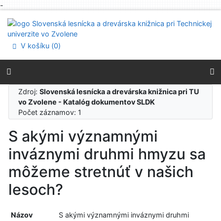
-
Prejsť na obsah
Prejsť na menu
Prehlásenie o webovej prístupnosti
V košíku (
0
)
Zdroj:
Slovenská lesnícka a drevárska knižnica pri TU
vo Zvolene - Katalóg dokumentov SLDK
Počet záznamov: 1
S akými významnými
inváznymi druhmi hmyzu sa
môžeme stretnúť v našich
lesoch?
Názov
S akými významnými inváznymi druhmi