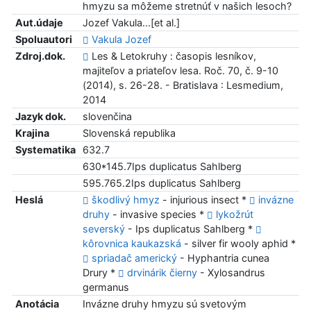
hmyzu sa môžeme stretnúť v našich lesoch?
Aut.údaje
Jozef Vakula...[et al.]
Spoluautori
Vakula Jozef
Zdroj.dok.
Les & Letokruhy : časopis lesníkov,
majiteľov a priateľov lesa. Roč. 70, č. 9-10
(2014), s. 26-28. - Bratislava : Lesmedium,
2014
Jazyk dok.
slovenčina
Krajina
Slovenská republika
Systematika
632.7
630*145.7Ips duplicatus Sahlberg
595.765.2Ips duplicatus Sahlberg
Heslá
škodlivý hmyz
- injurious insect *
invázne
druhy
- invasive species *
lykožrút
severský
- Ips duplicatus Sahlberg *
kôrovnica kaukazská
- silver fir wooly aphid *
spriadač americký
- Hyphantria cunea
Drury *
drvinárik čierny
- Xylosandrus
germanus
Anotácia
Invázne druhy hmyzu sú svetovým