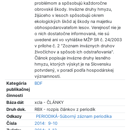
problémom a spôsobujú každoročne
obrovské škody. Invázne druhy hmyzu,
žijúceho v lesoch spôsobujú okrem
ekologických škôd aj škody na majetku
obhospodarovateľom lesov. Verejnosť nie je
o nich dostatočne informovaná, nie sú
uvedené ani vo vyhláške MŽP SR č. 24/2003
v prílohe č. 2 "Zoznam inváznych druhov
živočíchov a spôsob ich odstraňovania".
Článok popisuje invázne druhy lesného
hmyzu, ktorých výskyt je na Slovensku
potvrdený, v poradí podľa hospodárskej
významnosti.
Kategória
BDF
publikačnej
činnosti
Báza dát
xcla - ČLÁNKY
Druh dok.
RBX - rozpis článkov z periodík
Odkazy
PERIODIKÁ-Súborný záznam periodika
Čísla
2014:
9-10