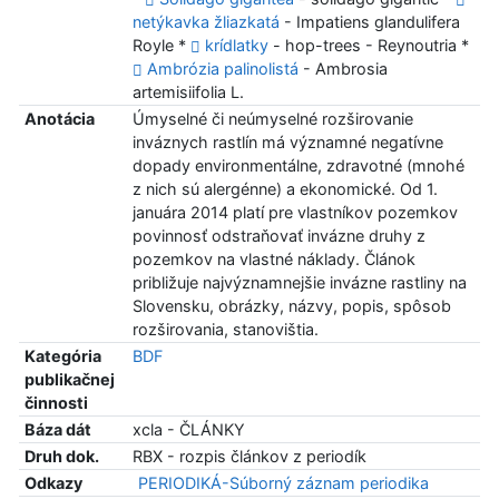
netýkavka žliazkatá
- Impatiens glandulifera
Royle *
krídlatky
- hop-trees - Reynoutria *
Ambrózia palinolistá
- Ambrosia
artemisiifolia L.
Anotácia
Úmyselné či neúmyselné rozširovanie
inváznych rastlín má významné negatívne
dopady environmentálne, zdravotné (mnohé
z nich sú alergénne) a ekonomické. Od 1.
januára 2014 platí pre vlastníkov pozemkov
povinnosť odstraňovať invázne druhy z
pozemkov na vlastné náklady. Článok
približuje najvýznamnejšie invázne rastliny na
Slovensku, obrázky, názvy, popis, spôsob
rozširovania, stanovištia.
Kategória
BDF
publikačnej
činnosti
Báza dát
xcla - ČLÁNKY
Druh dok.
RBX - rozpis článkov z periodík
Odkazy
PERIODIKÁ-Súborný záznam periodika