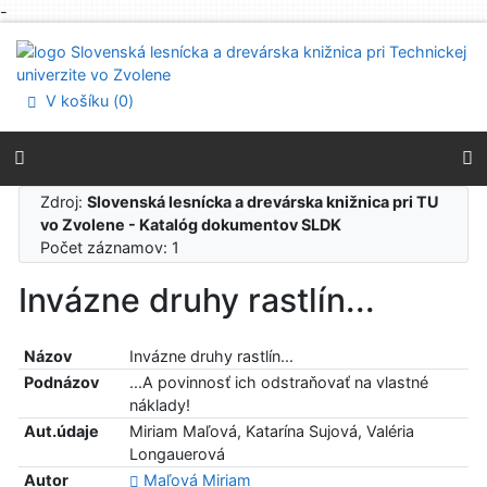
-
Prejsť na obsah
Prejsť na menu
Prehlásenie o webovej prístupnosti
V košíku (
0
)
Zdroj:
Slovenská lesnícka a drevárska knižnica pri TU
vo Zvolene - Katalóg dokumentov SLDK
Počet záznamov: 1
Invázne druhy rastlín...
Názov
Invázne druhy rastlín...
Podnázov
...A povinnosť ich odstraňovať na vlastné
náklady!
Aut.údaje
Miriam Maľová, Katarína Sujová, Valéria
Longauerová
Autor
Maľová Miriam