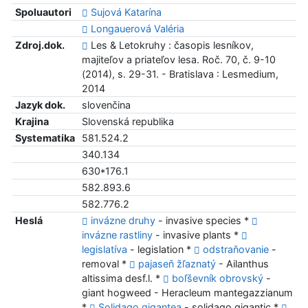
Spoluautori
Sujová Katarína
Longauerová Valéria
Zdroj.dok.
Les & Letokruhy : časopis lesníkov,
majiteľov a priateľov lesa. Roč. 70, č. 9-10
(2014), s. 29-31. - Bratislava : Lesmedium,
2014
Jazyk dok.
slovenčina
Krajina
Slovenská republika
Systematika
581.524.2
340.134
630*176.1
582.893.6
582.776.2
Heslá
invázne druhy
- invasive species *
invázne rastliny
- invasive plants *
legislatíva
- legislation *
odstraňovanie
-
removal *
pajaseň žľaznatý
- Ailanthus
altissima desf.l. *
boľševník obrovský
-
giant hogweed - Heracleum mantegazzianum
*
Solidago gigantea
- solidago gigantic *