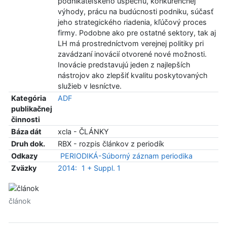
podnikateľského úspechu, konkurenčnej
výhody, prácu na budúcnosti podniku, súčasť
jeho strategického riadenia, kľúčový proces
firmy. Podobne ako pre ostatné sektory, tak aj
LH má prostredníctvom verejnej politiky pri
zavádzaní inovácií otvorené nové možnosti.
Inovácie predstavujú jeden z najlepších
nástrojov ako zlepšiť kvalitu poskytovaných
služieb v lesníctve.
Kategória
ADF
publikačnej
činnosti
Báza dát
xcla - ČLÁNKY
Druh dok.
RBX - rozpis článkov z periodík
Odkazy
PERIODIKÁ-Súborný záznam periodika
Zväzky
2014:
1 + Suppl. 1
článok