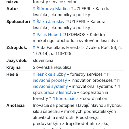
názvu
forestry service sector
Autor
Štěrbová Martina
TUZLFERL - Katedra
lesníckej ekonomiky a politiky
Spoluautori
Šálka Jaroslav
TUZLFERL - Katedra
lesníckej ekonomiky a politiky
Paluš Hubert
TUZDFMOS - Katedra
marketingu, obchodu a svetového lesníctva
Zdroj.dok.
Acta Facultatis Forestalis Zvolen. Roč. 56, č.
1 (2014), s. 113-125
Jazyk dok.
slovenčina
Krajina
Slovenská republika
Heslá
lesnícke služby
- forestry services *
inovačné procesy
- innovation processes *
inovačné systémy
- innovational systems *
spolupráca v lesníctve
- cooperation in
forestry *
koordinácia
- coordination
Anotácia
Inovácie sa postupne stávajú hlavnou hybnou
silou úspechu v mnohých podnikateľských
aktivitách a sektroch. Predstavujú
predovšetkým zdroj dlhodobého zisku,