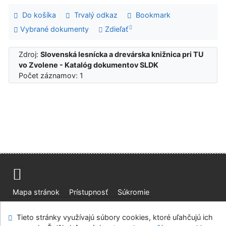
Do košíka
Trvalý odkaz
Bookmark
Vybrané dokumenty
Zdieľať
Zdroj:
Slovenská lesnícka a drevárska knižnica pri TU
vo Zvolene - Katalóg dokumentov SLDK
Počet záznamov: 1
Mapa stránok
Prístupnosť
Súkromie
Modul OpenSearch
Napíšte nám
Nastavenie cookies
Tieto stránky využívajú súbory cookies, ktoré uľahčujú ich