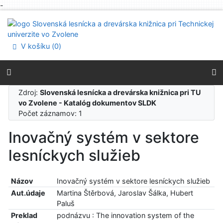
-
Prejsť na obsah
Prejsť na menu
Prehlásenie o webovej prístupnosti
V košíku (
0
)
Zdroj:
Slovenská lesnícka a drevárska knižnica pri TU
vo Zvolene - Katalóg dokumentov SLDK
Počet záznamov: 1
Inovačný systém v sektore
lesníckych služieb
Názov
Inovačný systém v sektore lesníckych služieb
Aut.údaje
Martina Štěrbová, Jaroslav Šálka, Hubert
Paluš
Preklad
podnázvu : The innovation system of the