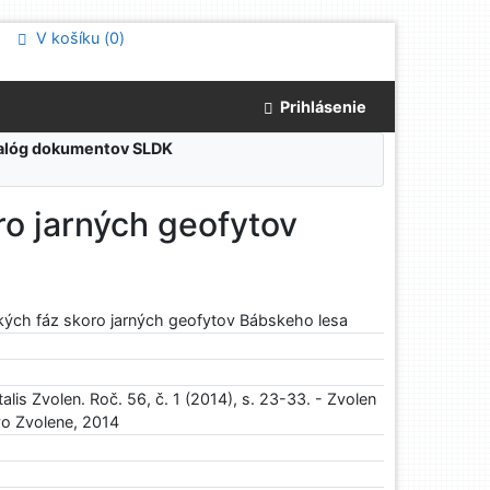
V košíku (
0
)
Prihlásenie
atalóg dokumentov SLDK
ro jarných geofytov
kých fáz skoro jarných geofytov Bábskeho lesa
alis Zvolen. Roč. 56, č. 1 (2014), s. 23-33. - Zvolen
 vo Zvolene, 2014