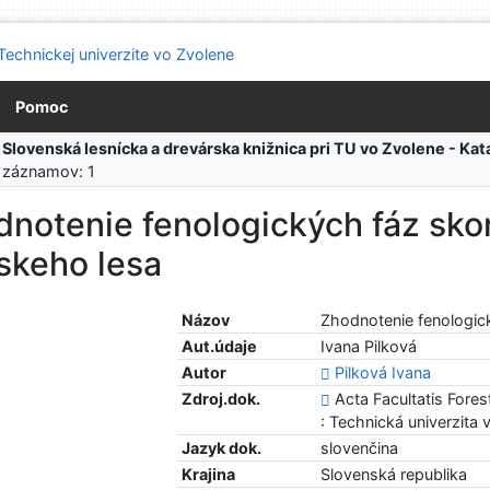
Pomoc
:
Slovenská lesnícka a drevárska knižnica pri TU vo Zvolene - K
 záznamov: 1
notenie fenologických fáz sko
skeho lesa
Názov
Zhodnotenie fenologic
Aut.údaje
Ivana Pilková
Autor
Pilková Ivana
Zdroj.dok.
Acta Facultatis Forest
: Technická univerzita
Jazyk dok.
slovenčina
Krajina
Slovenská republika