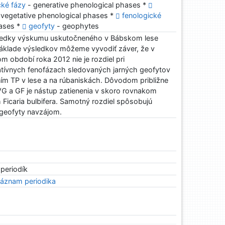
cké fázy
- generative phenological phases *
 vegetative phenological phases *
fenologické
hases *
geofyty
- geophytes
ledky výskumu uskutočneného v Bábskom lese
áklade výsledkov môžeme vyvodiť záver, že v
 období roka 2012 nie je rozdiel pri
atívnych fenofázach sledovaných jarných geofytov
m TP v lese a na rúbaniskách. Dôvodom približne
G a GF je nástup zatienenia v skoro rovnakom
 Ficaria bulbifera. Samotný rozdiel spôsobujú
 geofyty navzájom.
 periodík
áznam periodika