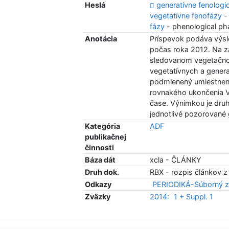
Heslá
generatívne fenologi
vegetatívne fenofázy
-
fázy
- phenological p
Anotácia
Príspevok podáva výs
počas roka 2012. Na z
sledovanom vegetačnom
vegetatívnych a gener
podmienený umiestnení
rovnakého ukončenia V
čase. Výnimkou je druh
jednotlivé pozorované
Kategória
ADF
publikačnej
činnosti
Báza dát
xcla - ČLÁNKY
Druh dok.
RBX - rozpis článkov z
Odkazy
PERIODIKÁ-Súborný z
Zväzky
2014:
1 + Suppl. 1