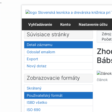
-
Prejsť na obsah
Prejsť na menu
Prehlásenie o webovej prístupnosti
Vyhľadávanie
Konto
Nastavenie účtu
Súvisiace stránky
Zdroj
Počet
Detail záznamu
Zhod
Odoslať emailom
Báb
Export
Nový dotaz
Zobrazovacie formáty
článok
Skrátený
Použivateľský formát
ISBD všetko
ISO 690