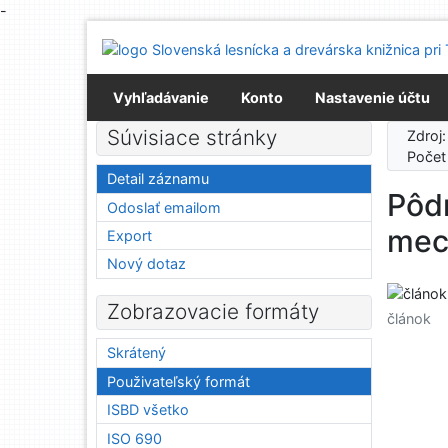
-
Prejsť na obsah
Prejsť na menu
Prehlásenie o webovej prístupnosti
Vyhľadávanie
Konto
Nastavenie účtu
Súvisiace stránky
Zdroj
Počet
Detail záznamu
Pôd
Odoslať emailom
mech
Export
Nový dotaz
Zobrazovacie formáty
článok
Skrátený
Použivateľský formát
ISBD všetko
ISO 690