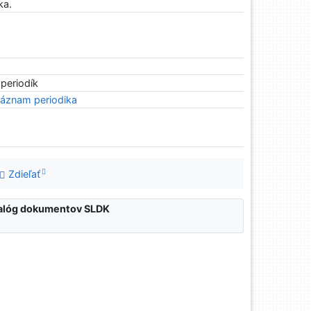
ka.
 periodík
áznam periodika
Zdieľať
atalóg dokumentov SLDK