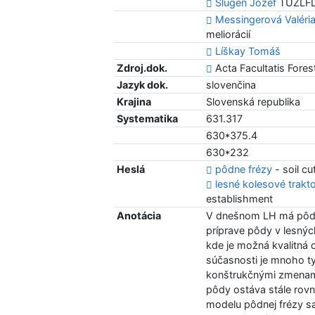
Slugeň Jozef
TUZLFLTL
Messingerová Valéri
meliorácií
Líškay Tomáš
Zdroj.dok.
Acta Facultatis Forest
Jazyk dok.
slovenčina
Krajina
Slovenská republika
Systematika
631.317
630*375.4
630*232
Heslá
pôdne frézy
- soil cu
lesné kolesové trakt
establishment
Anotácia
V dnešnom LH má pôdna
príprave pôdy v lesný
kde je možná kvalitná 
súčasnosti je mnoho ty
konštrukčnými zmenami
pôdy ostáva stále rov
modelu pôdnej frézy sa