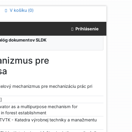
V košíku (
0
)
Prihlásenie
atalóg dokumentov SLDK
anizmus pre
sa
čelový mechanizmus pre mechanizáciu prác pri
.]
ivator as a multipurpose mechanism for
in forest establishment
VTK - Katedra výrobnej techniky a manažmentu