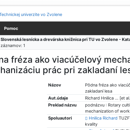
Pomoc
:
Slovenská lesnícka a drevárska knižnica pri TU vo Zvolene - K
 záznamov: 1
na fréza ako viacúčelový mech
anizáciu prác pri zakladaní le
Názov
Pôdna fréza ako viacú
zakladaní lesa
Aut.údaje
Richard Hnilica ... [et al
Preklad názvu
podnázvu : Rotary cult
mechanization of work 
Spoluautori
Hnilica Richard
TUZFT
kvality