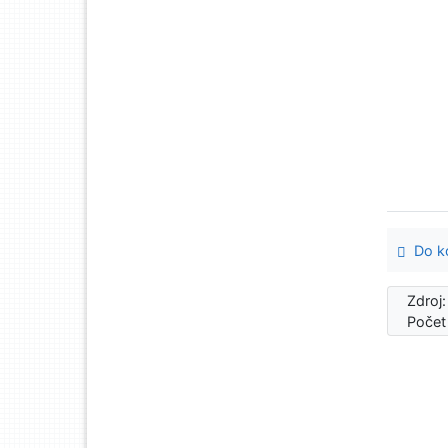
Do ko
Zdroj
Počet