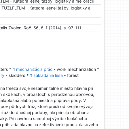
M - Katedra lesnej ťažby, logistiky a meliorácií
a
TUZLFLTLM - Katedra lesnej ťažby, logistiky a
alis Zvolen. Roč. 56, č. 1 (2014), s. 97-111
tters *
mechanizácia prác
- work mechanization *
ory
- skidders *
zakladanie lesa
- forest
 freéza svoje nezameniteľné miesto hlavne pri
ch škôlkach, v proastoch s prirodzenou obnovou,
celoplošná alebo pomiestna príprava pôdy. V
pov pôdnych fréz, ktoré prešli od svojho vývoja
 až do dnešnej podoby, ale princíp obrábania
naký. Pri návrhu a samotnej výrobe funkčného
 prihliada hlavne na zefektívnenie prác z časového