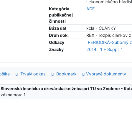
i ekonomického hľadis
Kategória
ADF
publikačnej
činnosti
Báza dát
xcla - ČLÁNKY
Druh dok.
RBX - rozpis článkov z
Odkazy
PERIODIKÁ-Súborný z
Zväzky
2014:
1 + Suppl. 1
šíka
Trvalý odkaz
Bookmark
Vybrané dokumenty
:
Slovenská lesnícka a drevárska knižnica pri TU vo Zvolene - K
 záznamov: 1